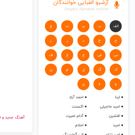
آرشیو الفبایی خوانندگان
Singers Alphabet Archive
الف
ب
پ
ت
ج
ح
خ
د
ر
ز
س
ش
ع
غ
ف
ک
گ
ل
م
ن
و
ه
ی
اینا
احمد آزاد
امید حاجیلی
اکسنت
افشین
آدام لمبرت
آهنگ جدید
امید
احلام
امیر تتلو
الی گولدینگ