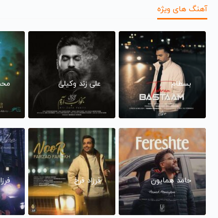
آهنگ های ویژه
بسطام
علی زند وکیلی
محم
حامد همایون
فرزاد فرخ
فرزا