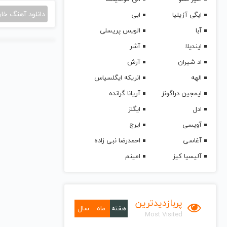
دانلود آهنگ خا
ایگی آزیلیا
ابی
آبا
الویس پریسلی
ایندیلا
آشر
اد شیران
آرش
الهه
انریکه ایگلسیاس
ایمجین دراگونز
آریانا گرانده
ادل
ایگلز
آویسی
ایرج
آغاسی
احمدرضا نبی زاده
آلیسیا کیز
امینم
پربازدیدترین
هفته
ماه
سال
Most Visited