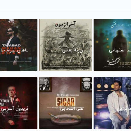
د اصفهانی
روزبه بمانی
ماهان بهرام خا
د فرزین
علی اصحابی
فریدون آسرایی