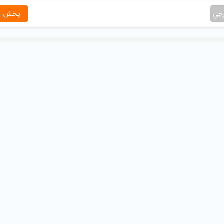
رجی
پخش و 