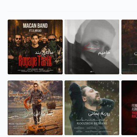
ن
حامیم
ماکان بند
روزبه بمانی
رضا یزدانی