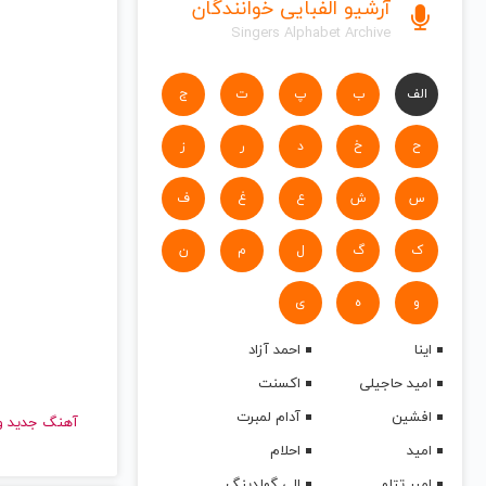
آرشیو الفبایی خوانندگان
Singers Alphabet Archive
الف
ب
پ
ت
ج
ح
خ
د
ر
ز
س
ش
ع
غ
ف
ک
گ
ل
م
ن
و
ه
ی
اینا
احمد آزاد
امید حاجیلی
اکسنت
افشین
آدام لمبرت
آهنگ جدید
امید
احلام
امیر تتلو
الی گولدینگ