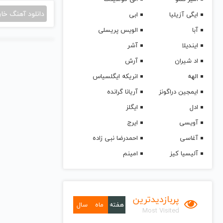
دانلود آهنگ خا
ایگی آزیلیا
ابی
آبا
الویس پریسلی
ایندیلا
آشر
اد شیران
آرش
الهه
انریکه ایگلسیاس
ایمجین دراگونز
آریانا گرانده
ادل
ایگلز
آویسی
ایرج
آغاسی
احمدرضا نبی زاده
آلیسیا کیز
امینم
پربازدیدترین
هفته
ماه
سال
Most Visited