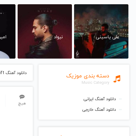
علی یاسینی
نیواد
امی
دانلود آهنگ A Heavenly Gift از Gandalf گاندالف
دسته بندی موزیک
Music Category
دانلود آهنگ ایرانی
هیچ
دانلود آهنگ خارجی