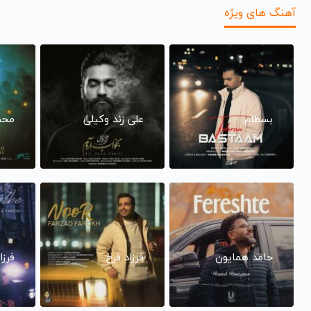
آهنگ های ویژه
بسطام
علی زند وکیلی
محم
حامد همایون
فرزاد فرخ
فرزا