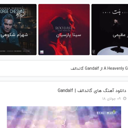
ر عظیمی
سینا پارسیان
شهرام شکوهی
دانلود آهنگ های گاندالف | Gandalf
09 جولای 18