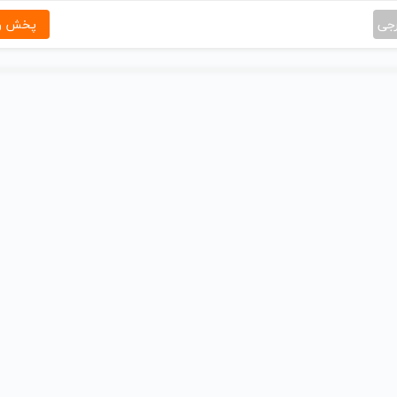
رجی
پخش و 