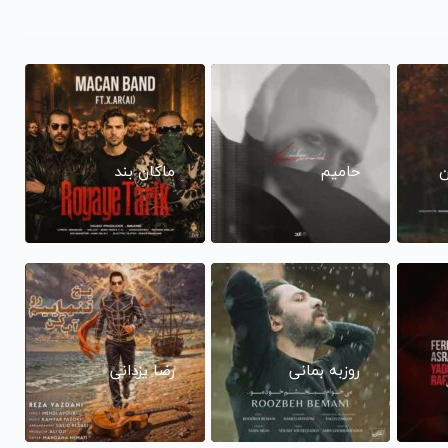
ن
حامیم
ماکان بند
روزبه بمانی
رضا یزدانی