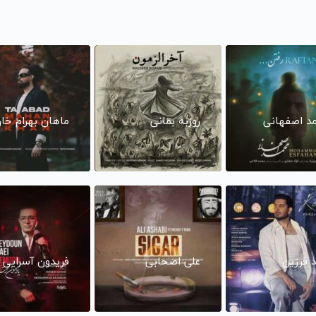
د اصفهانی
روزبه بمانی
ماهان بهرام خا
د فرزین
علی اصحابی
فریدون آسرایی