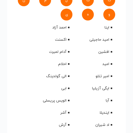
ک
گ
ل
م
ن
و
ه
ی
اینا
احمد آزاد
امید حاجیلی
اکسنت
افشین
آدام لمبرت
امید
احلام
امیر تتلو
الی گولدینگ
ایگی آزیلیا
ابی
آبا
الویس پریسلی
ایندیلا
آشر
اد شیران
آرش