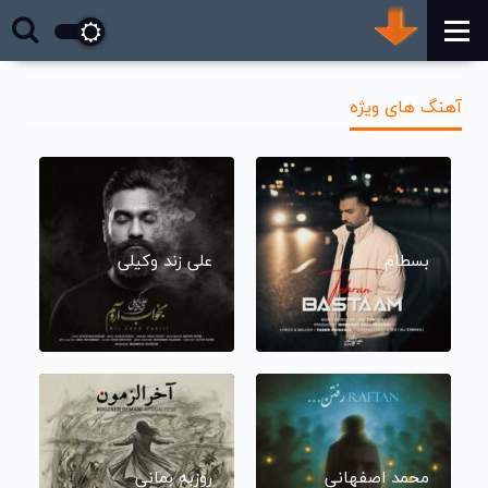
آهنگ های ویژه
بسطام
علی زند وکیلی
محمد اصفهانی
روزبه بمانی