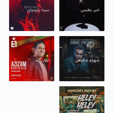
امیر عظیمی
سینا پارسیان
شهرام شکوهی
ایوان بند
ماکان بند