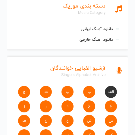
دسته بندی موزیک
Music Category
دانلود آهنگ ایرانی
دانلود آهنگ خارجی
آرشیو الفبایی خوانندگان
Singers Alphabet Archive
الف
ب
پ
ت
ج
ح
خ
د
ر
ز
س
ش
ع
غ
ف