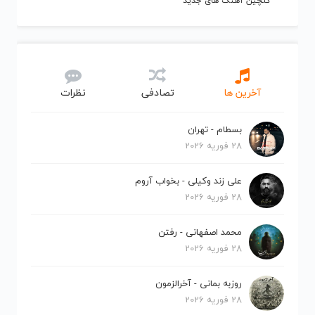
گلچین آهنگ های جدید
آخرین ها
تصادفی
نظرات
بسطام - تهران
28 فوریه 2026
علی زند وکیلی - بخواب آروم
28 فوریه 2026
محمد اصفهانی - رفتن
28 فوریه 2026
روزبه بمانی - آخرالزمون
28 فوریه 2026