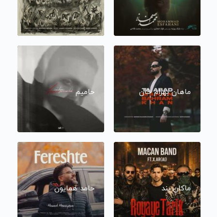
ماهان بهرام خان
حامیم
ماکان بند
حامد همایون