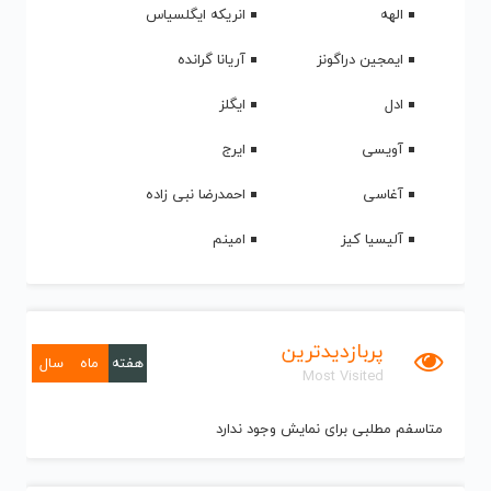
الهه
انریکه ایگلسیاس
ایمجین دراگونز
آریانا گرانده
ادل
ایگلز
آویسی
ایرج
آغاسی
احمدرضا نبی زاده
آلیسیا کیز
امینم
پربازدیدترین
هفته
ماه
سال
Most Visited
متاسفم مطلبی برای نمایش وجود ندارد