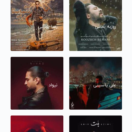
روزبه بمانی
رضا یزدانی
علی یاسینی
نیواد