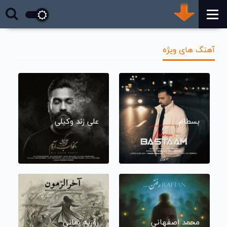
آهنگ های ویژه
بسطام
علی زند وکیلی
محمد اصفهانی
روزبه بمانی