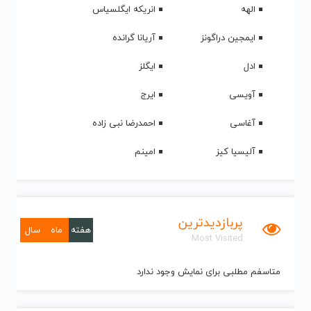
الهه
انریکه ایگلسیاس
ایمجین دراگونز
آریانا گرانده
ادل
ایگلز
آویسی
ایرج
آغاسی
احمدرضا نبی زاده
آلیسیا کیز
امینم
پربازدیدترین
هفته
ماه
سال
Most Visited
متاسفم مطلبی برای نمایش وجود ندارد