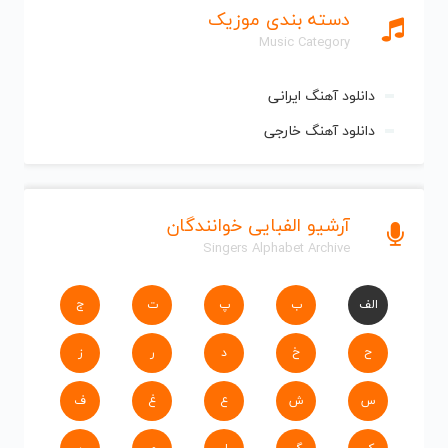
دسته بندی موزیک
Music Category
دانلود آهنگ ایرانی
دانلود آهنگ خارجی
آرشیو الفبایی خوانندگان
Singers Alphabet Archive
الف
ب
پ
ت
ج
ح
خ
د
ر
ز
س
ش
ع
غ
ف