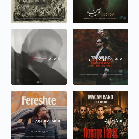
ماهان بهرام خان
حامیم
ماکان بند
حامد همایون