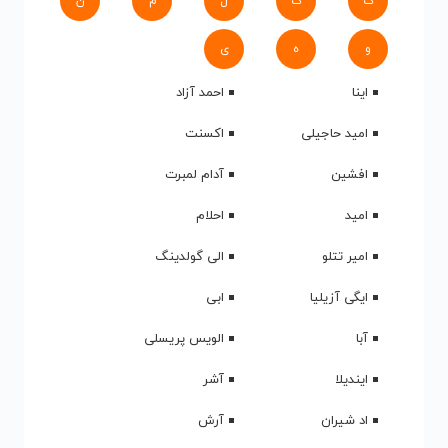
ک
گ
ل
م
ن
و
ه
ی
اینا
احمد آزاد
امید حاجیلی
اکسنت
افشین
آدام لمبرت
امید
احلام
امیر تتلو
الی گولدینگ
ایگی آزیلیا
ابی
آبا
الویس پریسلی
ایندیلا
آشر
اد شیران
آرش