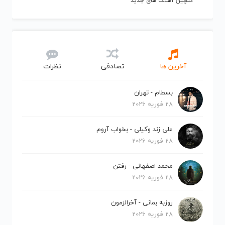
گلچین آهنگ های جدید
آخرین ها
تصادفی
نظرات
بسطام - تهران
28 فوریه 2026
علی زند وکیلی - بخواب آروم
28 فوریه 2026
محمد اصفهانی - رفتن
28 فوریه 2026
روزبه بمانی - آخرالزمون
28 فوریه 2026