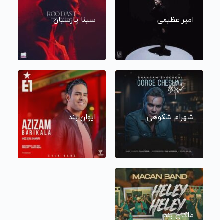
امیر عظیمی
سینا پارسیان
شهرام شکوهی
ایوان بند
ماکان بند