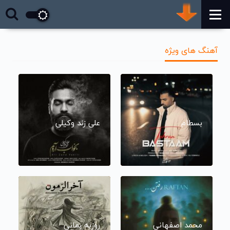
آهنگ های ویژه
بسطام
علی زند وکیلی
محمد اصفهانی
روزبه بمانی