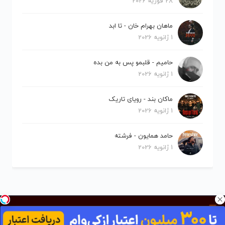
28 فوریه 2026
ماهان بهرام خان - تا ابد
1 ژانویه 2026
حامیم - قلبمو پس به من بده
1 ژانویه 2026
ماکان بند - رویای تاریک
1 ژانویه 2026
حامد همایون - فرشته
1 ژانویه 2026
کلیه حقوق برای نیلو موزیک محفوظ است.