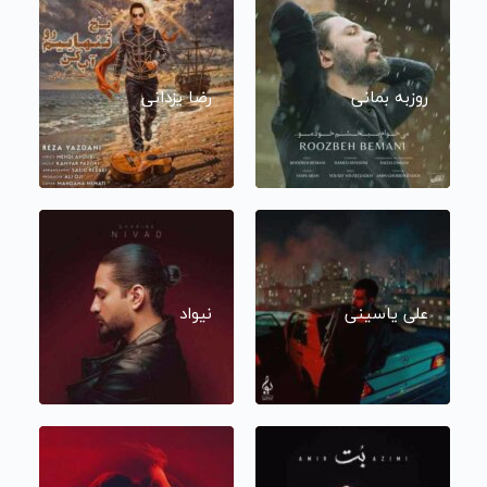
روزبه بمانی
رضا یزدانی
علی یاسینی
نیواد