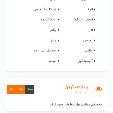
الهه
انریکه ایگلسیاس
ایمجین دراگونز
آریانا گرانده
ادل
ایگلز
آویسی
ایرج
آغاسی
احمدرضا نبی زاده
آلیسیا کیز
امینم
پربازدیدترین
هفته
ماه
سال
Most Visited
متاسفم مطلبی برای نمایش وجود ندارد