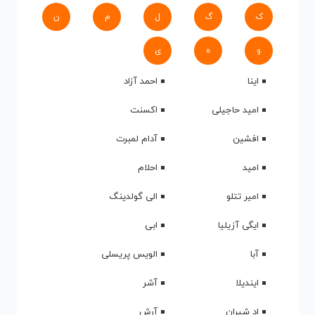
ک
گ
ل
م
ن
و
ه
ی
اینا
احمد آزاد
امید حاجیلی
اکسنت
افشین
آدام لمبرت
امید
احلام
امیر تتلو
الی گولدینگ
ایگی آزیلیا
ابی
آبا
الویس پریسلی
ایندیلا
آشر
اد شیران
آرش