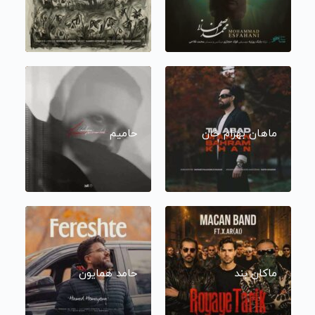
ماهان بهرام خان
حامیم
ماکان بند
حامد همایون