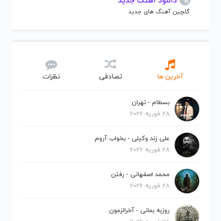
دانلود آهنگ جدید
گلچین آهنگ های جدید
آخرین ها
تصادفی
نظرات
بسطام - تهران
28 فوریه 2026
علی زند وکیلی - بخواب آروم
28 فوریه 2026
محمد اصفهانی - رفتن
28 فوریه 2026
روزبه بمانی - آخرالزمون