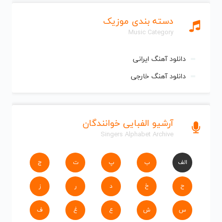
دسته بندی موزیک
Music Category
دانلود آهنگ ایرانی
دانلود آهنگ خارجی
آرشیو الفبایی خوانندگان
Singers Alphabet Archive
الف
ب
پ
ت
ج
ح
خ
د
ر
ز
س
ش
ع
غ
ف