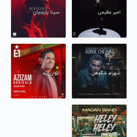
امیر عظیمی
سینا پارسیان
شهرام شکوهی
ایوان بند
ماکان بند