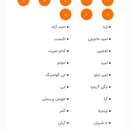
ک
گ
ل
م
ن
و
ه
ی
اینا
احمد آزاد
امید حاجیلی
اکسنت
افشین
آدام لمبرت
امید
احلام
امیر تتلو
الی گولدینگ
ایگی آزیلیا
ابی
آبا
الویس پریسلی
ایندیلا
آشر
اد شیران
آرش