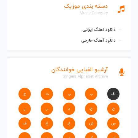
دسته بندی موزیک
Music Category
دانلود آهنگ ایرانی
دانلود آهنگ خارجی
آرشیو الفبایی خوانندگان
Singers Alphabet Archive
الف
ب
پ
ت
ج
ح
خ
د
ر
ز
س
ش
ع
غ
ف