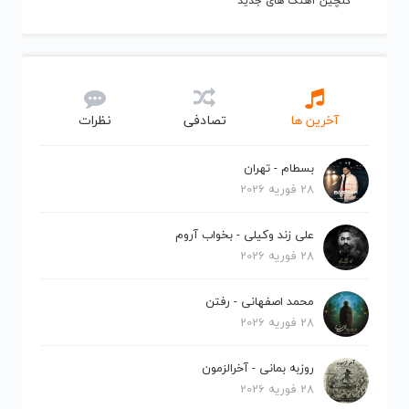
گلچین آهنگ های جدید
آخرین ها
تصادفی
نظرات
بسطام - تهران
28 فوریه 2026
علی زند وکیلی - بخواب آروم
28 فوریه 2026
محمد اصفهانی - رفتن
28 فوریه 2026
روزبه بمانی - آخرالزمون
28 فوریه 2026