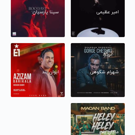
امیر عظیمی
سینا پارسیان
شهرام شکوهی
ایوان بند
ماکان بند