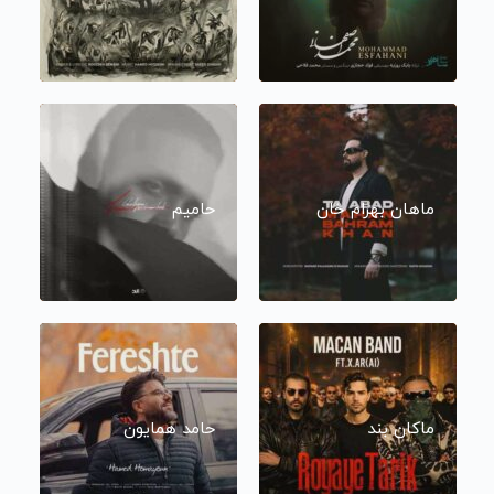
ماهان بهرام خان
حامیم
ماکان بند
حامد همایون