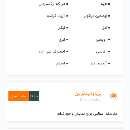
الهه
انریکه ایگلسیاس
ایمجین دراگونز
آریانا گرانده
ادل
ایگلز
آویسی
ایرج
آغاسی
احمدرضا نبی زاده
آلیسیا کیز
امینم
پربازدیدترین
هفته
ماه
سال
Most Visited
متاسفم مطلبی برای نمایش وجود ندارد