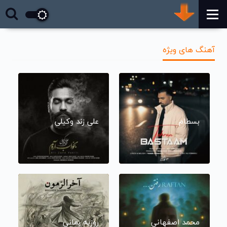
آهنگ های ویژه
بسطام
علی زند وکیلی
محمد اصفهانی
روزبه بمانی