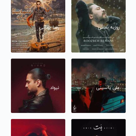
روزبه بمانی
رضا یزدانی
علی یاسینی
نیواد