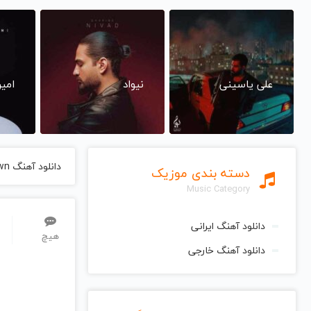
علی یاسینی
نیواد
امی
دانلود آهنگ 21St Century Breakdown از Green Day گرین دی
دسته بندی موزیک
Music Category
دانلود آهنگ ایرانی
هیچ
دانلود آهنگ خارجی