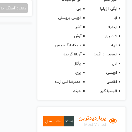
دانلود آهنگ خا
ایگی آزیلیا
ابی
آبا
الویس پریسلی
ایندیلا
آشر
اد شیران
آرش
الهه
انریکه ایگلسیاس
ایمجین دراگونز
آریانا گرانده
ادل
ایگلز
آویسی
ایرج
آغاسی
احمدرضا نبی زاده
آلیسیا کیز
امینم
پربازدیدترین
هفته
ماه
سال
Most Visited