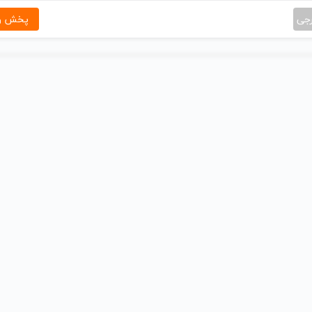
رجی
پخش و 