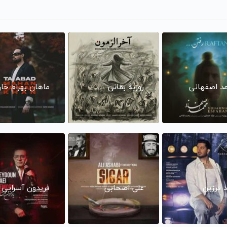
د اصفهانی
روزبه بمانی
ماهان بهرام خا
د فرزین
علی اصحابی
فریدون آسرایی