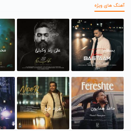
آهنگ های ویژه
بسطام
علی زند وکیلی
محم
حامد همایون
فرزاد فرخ
فرزا