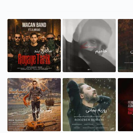
ن
حامیم
ماکان بند
روزبه بمانی
رضا یزدانی