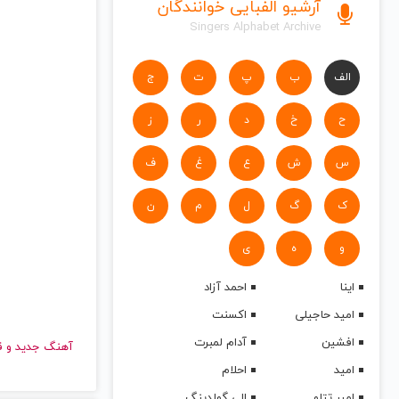
آرشیو الفبایی خوانندگان
Singers Alphabet Archive
الف
ب
پ
ت
ج
ح
خ
د
ر
ز
س
ش
ع
غ
ف
ک
گ
ل
م
ن
و
ه
ی
اینا
احمد آزاد
امید حاجیلی
اکسنت
افشین
آدام لمبرت
آهنگ جدید
امید
احلام
امیر تتلو
الی گولدینگ