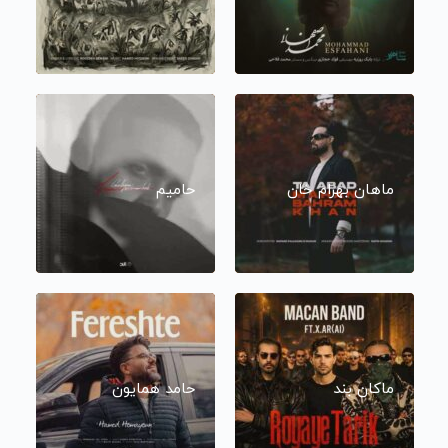
ماهان بهرام خان
حامیم
ماکان بند
حامد همایون