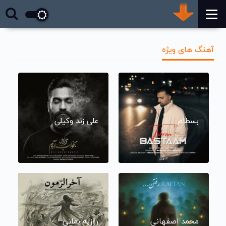
آهنگ های ویژه
بسطام
علی زند وکیلی
محمد اصفهانی
روزبه بمانی