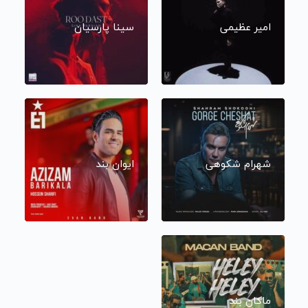
امیر عظیمی
سینا پارسیان
شهرام شکوهی
ایوان بند
ماکان بند