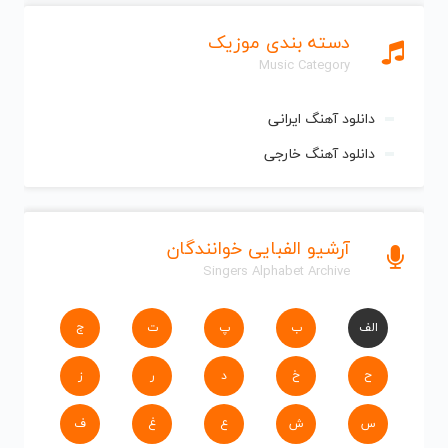
دسته بندی موزیک
Music Category
دانلود آهنگ ایرانی
دانلود آهنگ خارجی
آرشیو الفبایی خوانندگان
Singers Alphabet Archive
الف
ب
پ
ت
ج
ح
خ
د
ر
ز
س
ش
ع
غ
ف