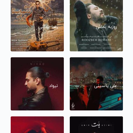
روزبه بمانی
رضا یزدانی
علی یاسینی
نیواد