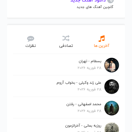
دانلود آهنگ جدید
گلچین آهنگ های جدید
آخرین ها
تصادفی
نظرات
بسطام - تهران
28 فوریه 2026
علی زند وکیلی - بخواب آروم
28 فوریه 2026
محمد اصفهانی - رفتن
28 فوریه 2026
روزبه بمانی - آخرالزمون