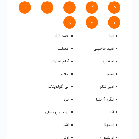
ک
گ
ل
م
ن
و
ه
ی
اینا
احمد آزاد
امید حاجیلی
اکسنت
افشین
آدام لمبرت
امید
احلام
امیر تتلو
الی گولدینگ
ایگی آزیلیا
ابی
آبا
الویس پریسلی
ایندیلا
آشر
اد شیران
آرش