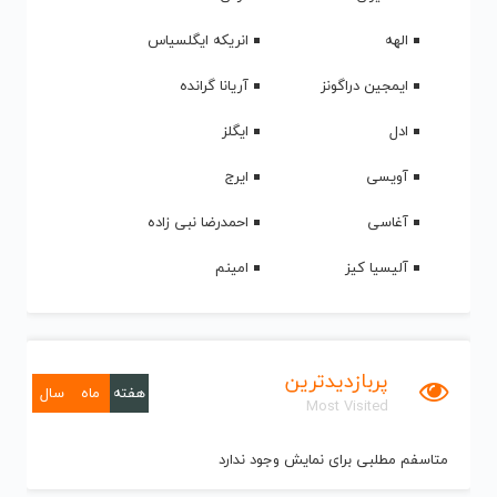
الهه
انریکه ایگلسیاس
ایمجین دراگونز
آریانا گرانده
ادل
ایگلز
آویسی
ایرج
آغاسی
احمدرضا نبی زاده
آلیسیا کیز
امینم
پربازدیدترین
هفته
ماه
سال
Most Visited
متاسفم مطلبی برای نمایش وجود ندارد