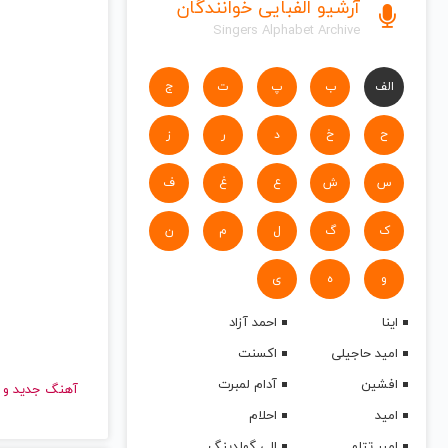
آرشیو الفبایی خوانندگان
Singers Alphabet Archive
الف
ب
پ
ت
ج
ح
خ
د
ر
ز
س
ش
ع
غ
ف
ک
گ
ل
م
ن
و
ه
ی
اینا
احمد آزاد
امید حاجیلی
اکسنت
افشین
آدام لمبرت
آهنگ جدید
امید
احلام
امیر تتلو
الی گولدینگ