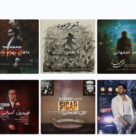
د اصفهانی
روزبه بمانی
ماهان بهرام خا
د فرزین
علی اصحابی
فریدون آسرایی