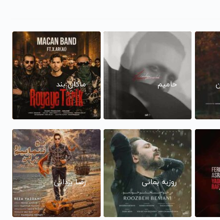
ن
حامیم
ماکان بند
روزبه بمانی
رضا یزدانی