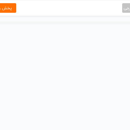
رجی
پخش و 