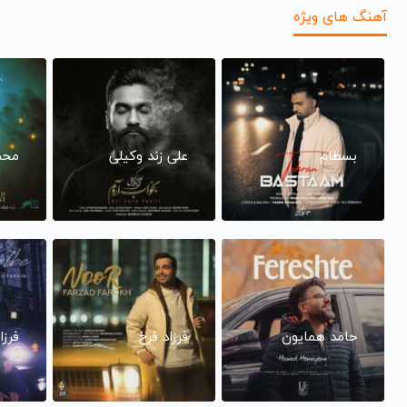
آهنگ های ویژه
بسطام
علی زند وکیلی
محم
حامد همایون
فرزاد فرخ
فرزا