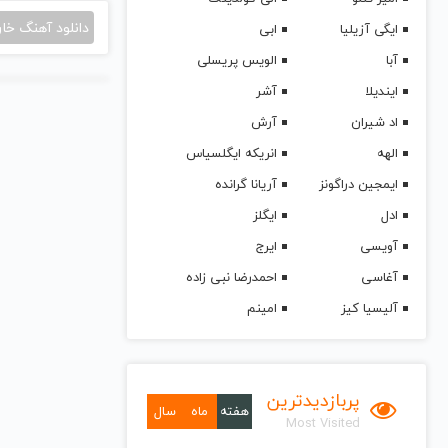
دانلود آهنگ خا
ایگی آزیلیا
ابی
آبا
الویس پریسلی
ایندیلا
آشر
اد شیران
آرش
الهه
انریکه ایگلسیاس
ایمجین دراگونز
آریانا گرانده
ادل
ایگلز
آویسی
ایرج
آغاسی
احمدرضا نبی زاده
آلیسیا کیز
امینم
پربازدیدترین
هفته
ماه
سال
Most Visited