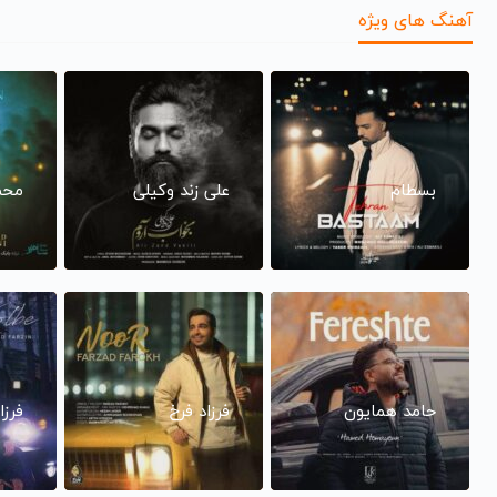
آهنگ های ویژه
بسطام
علی زند وکیلی
محم
حامد همایون
فرزاد فرخ
فرزا