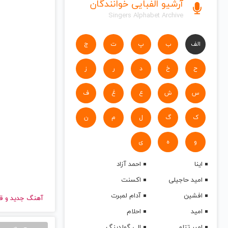
آرشیو الفبایی خوانندگان
Singers Alphabet Archive
الف
ب
پ
ت
ج
ح
خ
د
ر
ز
س
ش
ع
غ
ف
ک
گ
ل
م
ن
و
ه
ی
اینا
احمد آزاد
امید حاجیلی
اکسنت
افشین
آدام لمبرت
آهنگ جدید
و قدیمی Wali | Wali را به راحتی و 
امید
احلام
امیر تتلو
الی گولدینگ