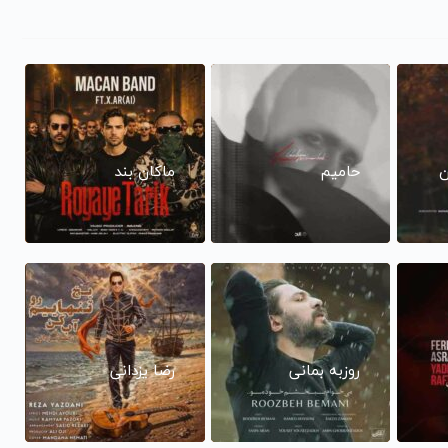
ن
حامیم
ماکان بند
روزبه بمانی
رضا یزدانی