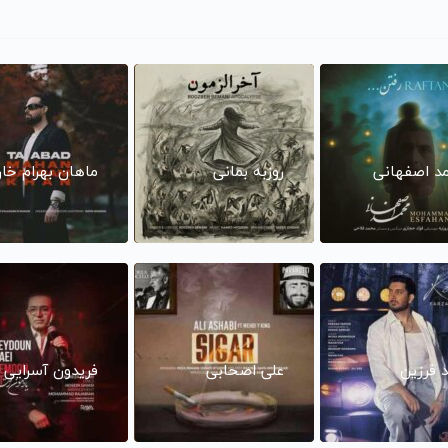
د اصفهانی
روزبه بمانی
ماهان بهرام خا
د فرزین
علی اصحابی
فریدون آسرایی