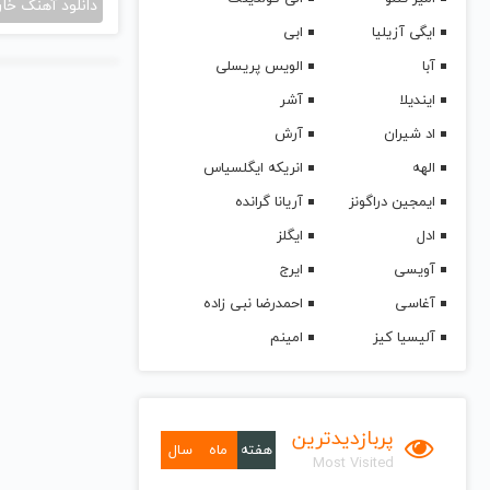
دانلود آهنگ خا
ایگی آزیلیا
ابی
آبا
الویس پریسلی
ایندیلا
آشر
اد شیران
آرش
الهه
انریکه ایگلسیاس
ایمجین دراگونز
آریانا گرانده
ادل
ایگلز
آویسی
ایرج
آغاسی
احمدرضا نبی زاده
آلیسیا کیز
امینم
پربازدیدترین
هفته
ماه
سال
Most Visited