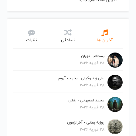
گلچین آهنگ های جدید
آخرین ها
تصادفی
نظرات
بسطام - تهران
28 فوریه 2026
علی زند وکیلی - بخواب آروم
28 فوریه 2026
محمد اصفهانی - رفتن
28 فوریه 2026
روزبه بمانی - آخرالزمون
28 فوریه 2026