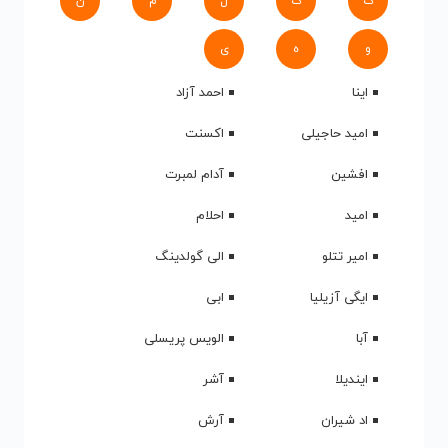
ک
گ
ل
م
ن
و
ه
ی
اینا
احمد آزاد
امید حاجیلی
اکسنت
افشین
آدام لمبرت
امید
احلام
امیر تتلو
الی گولدینگ
ایگی آزیلیا
ابی
آبا
الویس پریسلی
ایندیلا
آشر
اد شیران
آرش