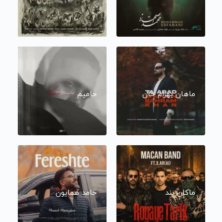
ماهان بهرام خان
حامیم
ماکان بند
حامد همایون