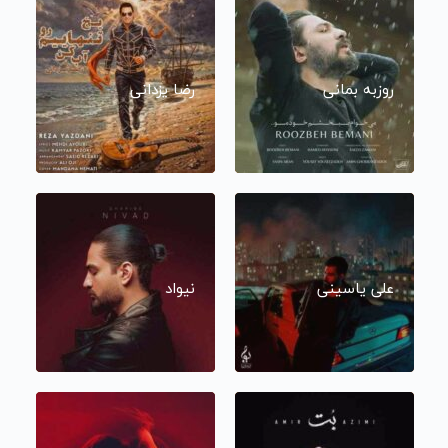
روزبه بمانی
رضا یزدانی
علی یاسینی
نیواد