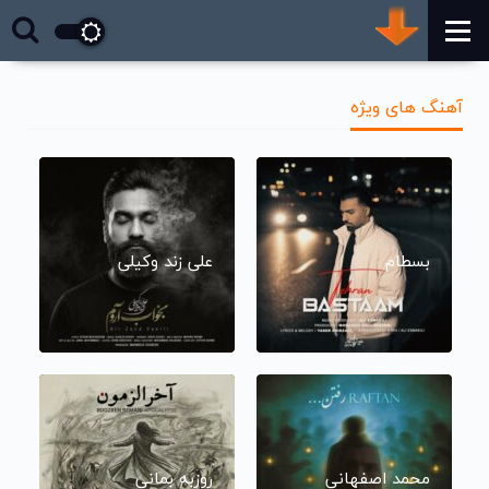
آهنگ های ویژه
بسطام
علی زند وکیلی
محمد اصفهانی
روزبه بمانی