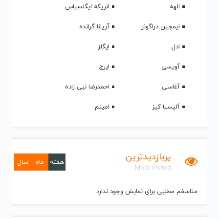
الهه
انریکه ایگلسیاس
ایمجین دراگونز
آریانا گرانده
ادل
ایگلز
آویسی
ایرج
آغاسی
احمدرضا نبی زاده
آلیسیا کیز
امینم
پربازدیدترین
هفته
ماه
سال
Most Visited
متاسفم مطلبی برای نمایش وجود ندارد