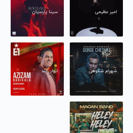
امیر عظیمی
سینا پارسیان
شهرام شکوهی
ایوان بند
ماکان بند