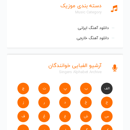
دسته بندی موزیک
Music Category
دانلود آهنگ ایرانی
دانلود آهنگ خارجی
آرشیو الفبایی خوانندگان
Singers Alphabet Archive
الف
ب
پ
ت
ج
ح
خ
د
ر
ز
س
ش
ع
غ
ف