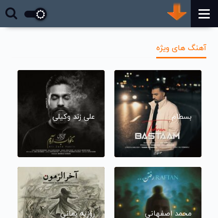
آهنگ های ویژه
بسطام
علی زند وکیلی
محمد اصفهانی
روزبه بمانی