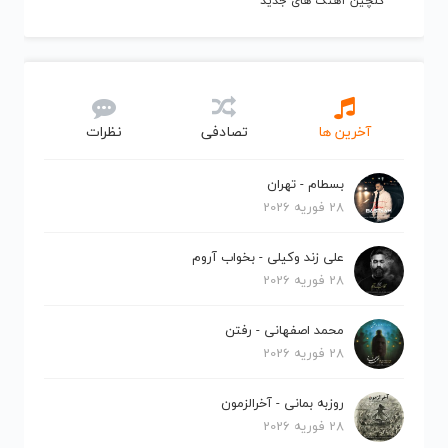
گلچین آهنگ های جدید
آخرین ها
تصادفی
نظرات
بسطام - تهران
28 فوریه 2026
علی زند وکیلی - بخواب آروم
28 فوریه 2026
محمد اصفهانی - رفتن
28 فوریه 2026
روزبه بمانی - آخرالزمون
28 فوریه 2026