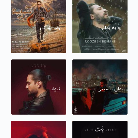
روزبه بمانی
رضا یزدانی
علی یاسینی
نیواد