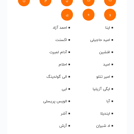
ک
گ
ل
م
ن
و
ه
ی
اینا
احمد آزاد
امید حاجیلی
اکسنت
افشین
آدام لمبرت
امید
احلام
امیر تتلو
الی گولدینگ
ایگی آزیلیا
ابی
آبا
الویس پریسلی
ایندیلا
آشر
اد شیران
آرش