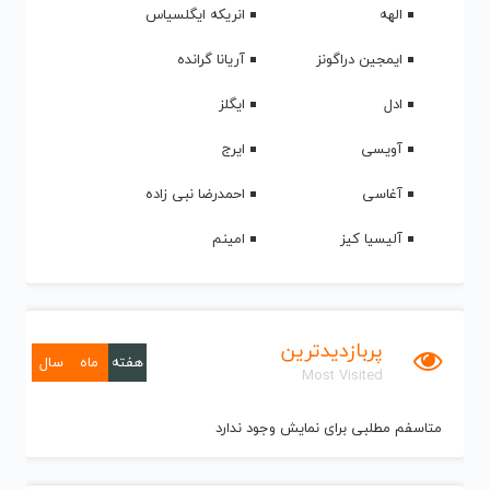
الهه
انریکه ایگلسیاس
ایمجین دراگونز
آریانا گرانده
ادل
ایگلز
آویسی
ایرج
آغاسی
احمدرضا نبی زاده
آلیسیا کیز
امینم
پربازدیدترین
هفته
ماه
سال
Most Visited
متاسفم مطلبی برای نمایش وجود ندارد