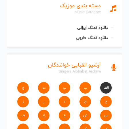
دسته بندی موزیک
Music Category
دانلود آهنگ ایرانی
دانلود آهنگ خارجی
آرشیو الفبایی خوانندگان
Singers Alphabet Archive
الف
ب
پ
ت
ج
ح
خ
د
ر
ز
س
ش
ع
غ
ف