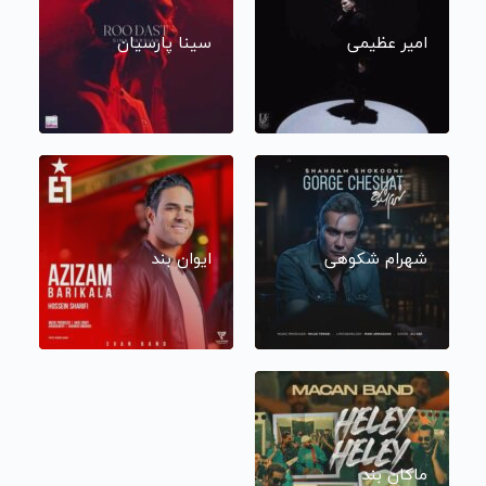
امیر عظیمی
سینا پارسیان
شهرام شکوهی
ایوان بند
ماکان بند