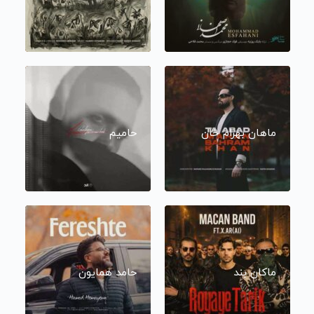
ماهان بهرام خان
حامیم
ماکان بند
حامد همایون