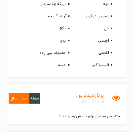
الهه
انریکه ایگلسیاس
ایمجین دراگونز
آریانا گرانده
ادل
ایگلز
آویسی
ایرج
آغاسی
احمدرضا نبی زاده
آلیسیا کیز
امینم
پربازدیدترین
هفته
ماه
سال
Most Visited
متاسفم مطلبی برای نمایش وجود ندارد