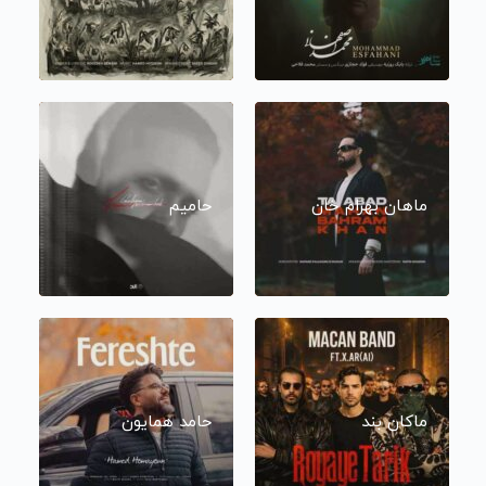
ماهان بهرام خان
حامیم
ماکان بند
حامد همایون