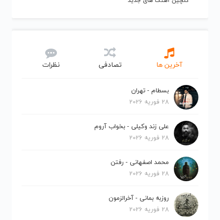
گلچین آهنگ های جدید
آخرین ها
تصادفی
نظرات
بسطام - تهران
28 فوریه 2026
علی زند وکیلی - بخواب آروم
28 فوریه 2026
محمد اصفهانی - رفتن
28 فوریه 2026
روزبه بمانی - آخرالزمون
28 فوریه 2026