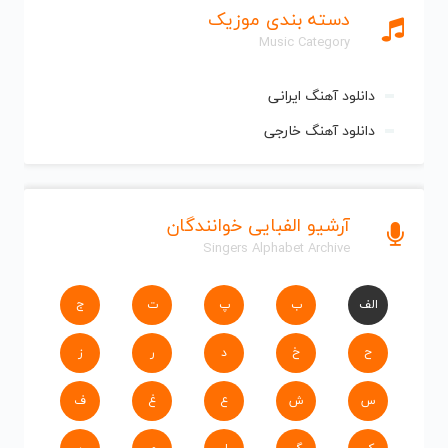
دسته بندی موزیک
Music Category
دانلود آهنگ ایرانی
دانلود آهنگ خارجی
آرشیو الفبایی خوانندگان
Singers Alphabet Archive
الف
ب
پ
ت
ج
ح
خ
د
ر
ز
س
ش
ع
غ
ف