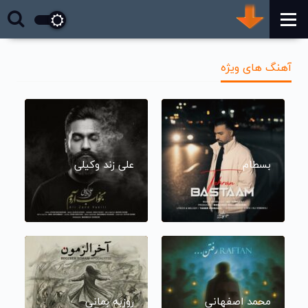
آهنگ های ویژه
بسطام
علی زند وکیلی
محمد اصفهانی
روزبه بمانی