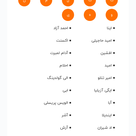
ک
گ
ل
م
ن
و
ه
ی
اینا
احمد آزاد
امید حاجیلی
اکسنت
افشین
آدام لمبرت
امید
احلام
امیر تتلو
الی گولدینگ
ایگی آزیلیا
ابی
آبا
الویس پریسلی
ایندیلا
آشر
اد شیران
آرش