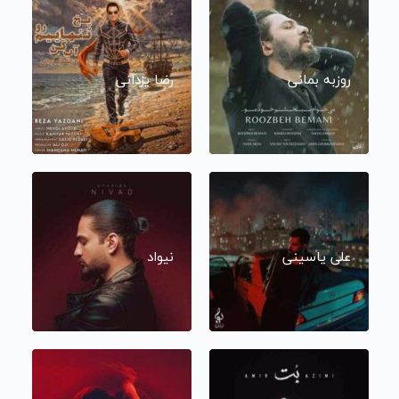
روزبه بمانی
رضا یزدانی
علی یاسینی
نیواد