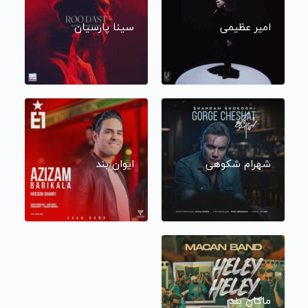
امیر عظیمی
سینا پارسیان
شهرام شکوهی
ایوان بند
ماکان بند