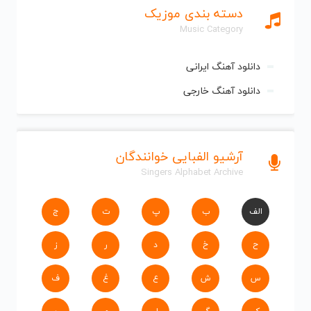
دسته بندی موزیک
Music Category
دانلود آهنگ ایرانی
دانلود آهنگ خارجی
آرشیو الفبایی خوانندگان
Singers Alphabet Archive
الف
ب
پ
ت
ج
ح
خ
د
ر
ز
س
ش
ع
غ
ف