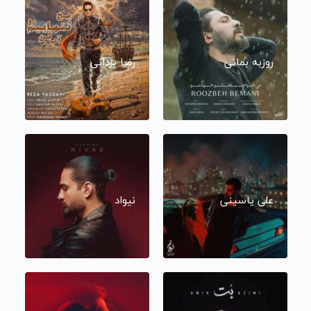
روزبه بمانی
رضا یزدانی
علی یاسینی
نیواد