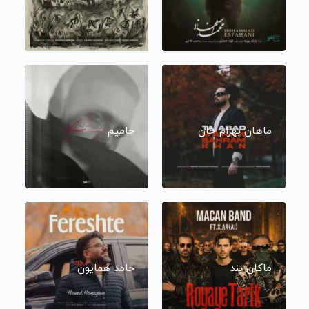
ماهان بهرام خان
حامیم
ماکان بند
حامد همایون