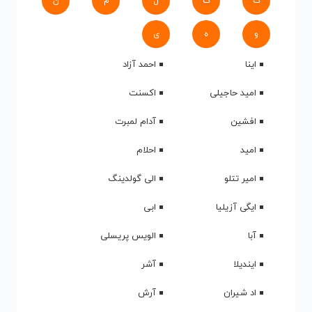
ک
گ
ل
م
ن
و
ه
ی
اینا
احمد آزاد
امید حاجیلی
اکسنت
افشین
آدام لمبرت
امید
احلام
امیر تتلو
الی گولدینگ
ایگی آزیلیا
ابی
آبا
الویس پریسلی
ایندیلا
آشر
اد شیران
آرش