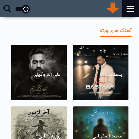
آهنگ های ویژه
بسطام
علی زند وکیلی
محمد اصفهانی
روزبه بمانی