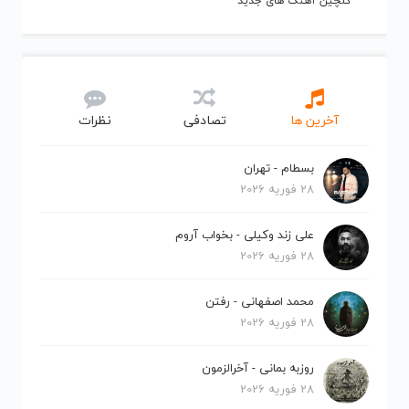
گلچین آهنگ های جدید
آخرین ها
تصادفی
نظرات
بسطام - تهران
28 فوریه 2026
علی زند وکیلی - بخواب آروم
28 فوریه 2026
محمد اصفهانی - رفتن
28 فوریه 2026
روزبه بمانی - آخرالزمون
28 فوریه 2026