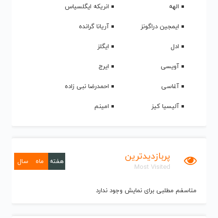
الهه
انریکه ایگلسیاس
ایمجین دراگونز
آریانا گرانده
ادل
ایگلز
آویسی
ایرج
آغاسی
احمدرضا نبی زاده
آلیسیا کیز
امینم
پربازدیدترین
هفته
ماه
سال
Most Visited
متاسفم مطلبی برای نمایش وجود ندارد