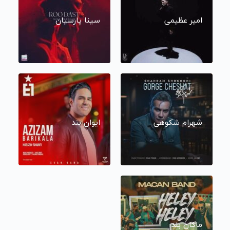
امیر عظیمی
سینا پارسیان
شهرام شکوهی
ایوان بند
ماکان بند