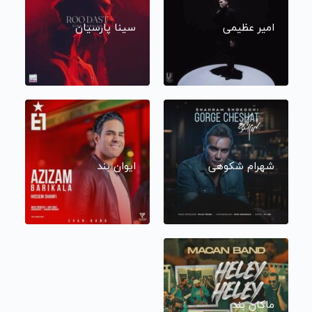
امیر عظیمی
سینا پارسیان
شهرام شکوهی
ایوان بند
ماکان بند