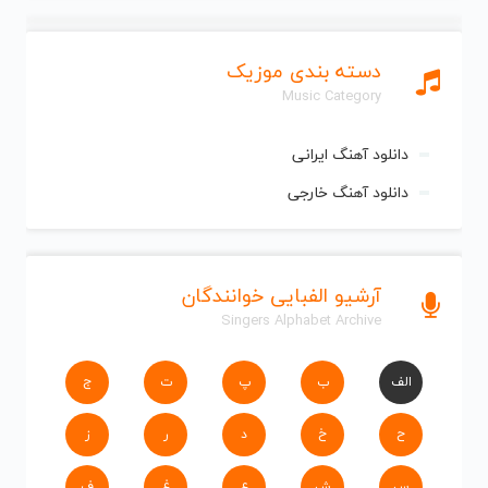
دسته بندی موزیک
Music Category
دانلود آهنگ ایرانی
دانلود آهنگ خارجی
آرشیو الفبایی خوانندگان
Singers Alphabet Archive
الف
ب
پ
ت
ج
ح
خ
د
ر
ز
س
ش
ع
غ
ف