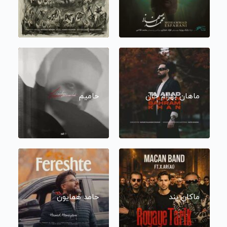
ماهان بهرام خان
حامیم
ماکان بند
حامد همایون