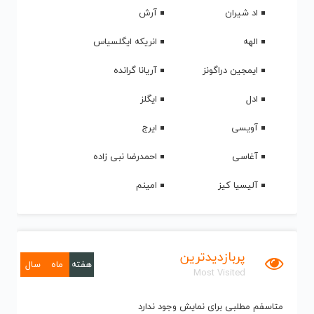
اد شیران
آرش
الهه
انریکه ایگلسیاس
ایمجین دراگونز
آریانا گرانده
ادل
ایگلز
آویسی
ایرج
آغاسی
احمدرضا نبی زاده
آلیسیا کیز
امینم
پربازدیدترین
هفته
ماه
سال
Most Visited
متاسفم مطلبی برای نمایش وجود ندارد