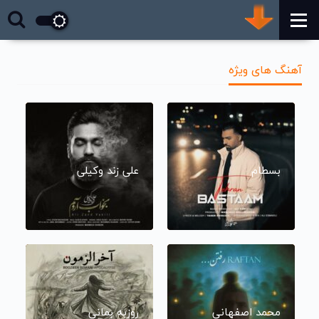
آهنگ های ویژه
بسطام
علی زند وکیلی
محمد اصفهانی
روزبه بمانی