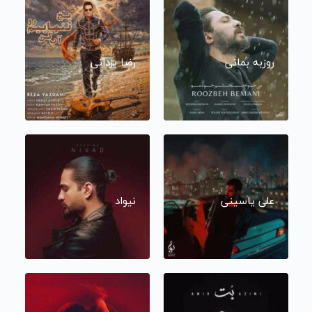
روزبه بمانی
رضا یزدانی
علی یاسینی
نیواد