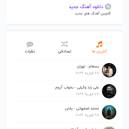
دانلود آهنگ جدید
گلچین آهنگ های جدید
آخرین ها
تصادفی
نظرات
بسطام - تهران
28 فوریه 2026
علی زند وکیلی - بخواب آروم
28 فوریه 2026
محمد اصفهانی - رفتن
28 فوریه 2026