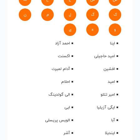
ک
گ
ل
م
ن
و
ه
ی
اینا
احمد آزاد
امید حاجیلی
اکسنت
افشین
آدام لمبرت
امید
احلام
امیر تتلو
الی گولدینگ
ایگی آزیلیا
ابی
آبا
الویس پریسلی
ایندیلا
آشر