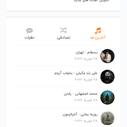
گلچین آهنگ های جدید
آخرین ها
تصادفی
نظرات
بسطام - تهران
28 فوریه 2026
علی زند وکیلی - بخواب آروم
28 فوریه 2026
محمد اصفهانی - رفتن
28 فوریه 2026
روزبه بمانی - آخرالزمون
28 فوریه 2026