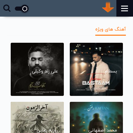
آهنگ های ویژه
بسطام
علی زند وکیلی
محمد اصفهانی
روزبه بمانی