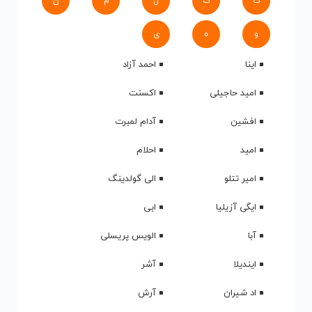
ک
گ
ل
م
ن
و
ه
ی
اینا
احمد آزاد
امید حاجیلی
اکسنت
افشین
آدام لمبرت
امید
احلام
امیر تتلو
الی گولدینگ
ایگی آزیلیا
ابی
آبا
الویس پریسلی
ایندیلا
آشر
اد شیران
آرش