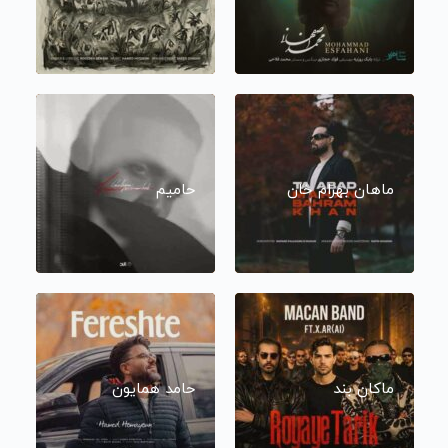
ماهان بهرام خان
حامیم
ماکان بند
حامد همایون