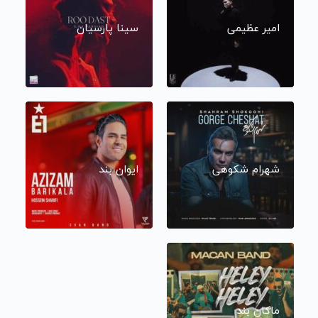
امیر عظیمی
سینا پارسیان
شهرام شکوهی
ایوان بند
ماکان بند