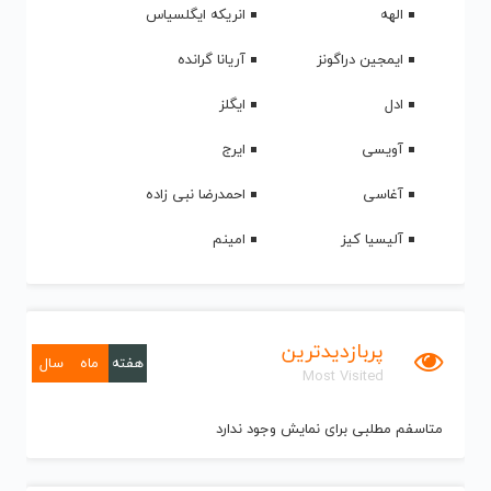
الهه
انریکه ایگلسیاس
ایمجین دراگونز
آریانا گرانده
ادل
ایگلز
آویسی
ایرج
آغاسی
احمدرضا نبی زاده
آلیسیا کیز
امینم
پربازدیدترین
هفته
ماه
سال
Most Visited
متاسفم مطلبی برای نمایش وجود ندارد