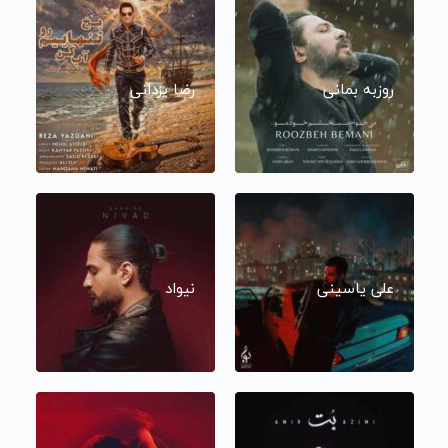
روزبه بمانی
رضا یزدانی
علی یاسینی
نیواد