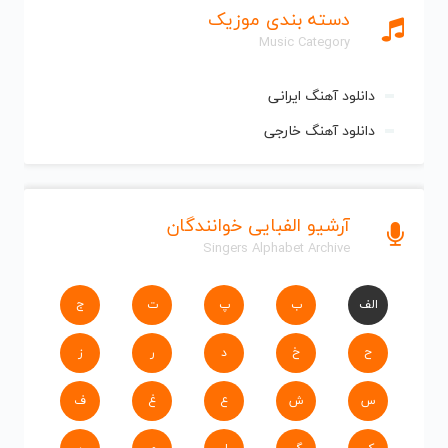
دسته بندی موزیک
Music Category
دانلود آهنگ ایرانی
دانلود آهنگ خارجی
آرشیو الفبایی خوانندگان
Singers Alphabet Archive
الف
ب
پ
ت
ج
ح
خ
د
ر
ز
س
ش
ع
غ
ف