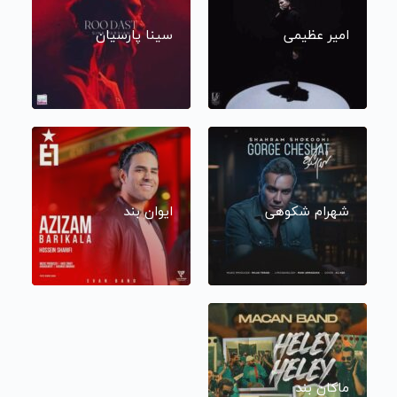
امیر عظیمی
سینا پارسیان
شهرام شکوهی
ایوان بند
ماکان بند