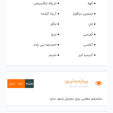
الهه
انریکه ایگلسیاس
ایمجین دراگونز
آریانا گرانده
ادل
ایگلز
آویسی
ایرج
آغاسی
احمدرضا نبی زاده
آلیسیا کیز
امینم
پربازدیدترین
هفته
ماه
سال
Most Visited
متاسفم مطلبی برای نمایش وجود ندارد