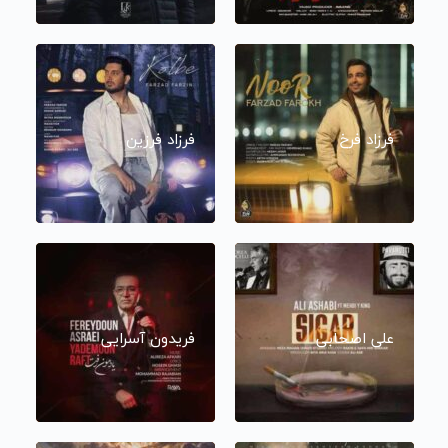
فرزاد فرخ
فرزاد فرزین
علی اصحابی
فریدون آسرایی