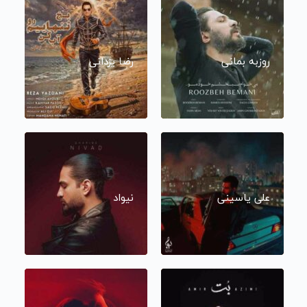
روزبه بمانی
رضا یزدانی
علی یاسینی
نیواد