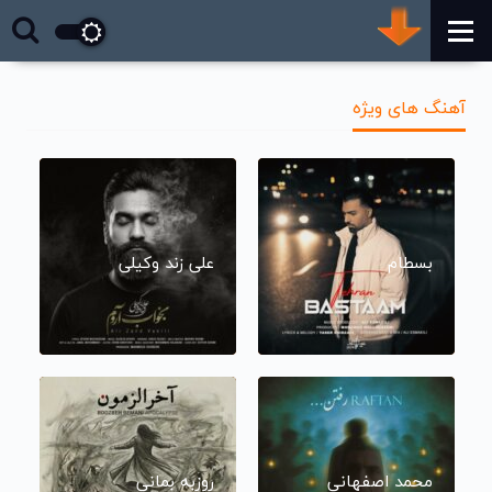
آهنگ های ویژه
بسطام
علی زند وکیلی
محمد اصفهانی
روزبه بمانی