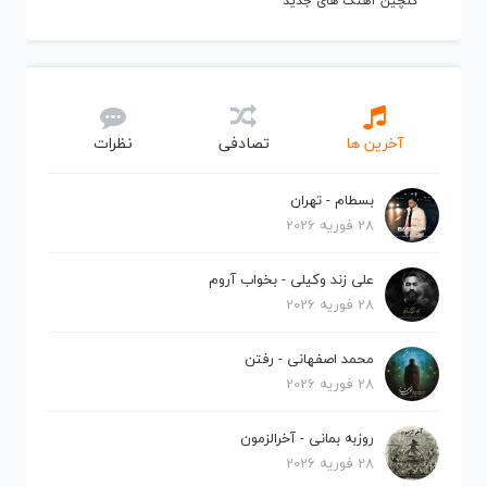
گلچین آهنگ های جدید
آخرین ها
تصادفی
نظرات
بسطام - تهران
28 فوریه 2026
علی زند وکیلی - بخواب آروم
28 فوریه 2026
محمد اصفهانی - رفتن
28 فوریه 2026
روزبه بمانی - آخرالزمون
28 فوریه 2026