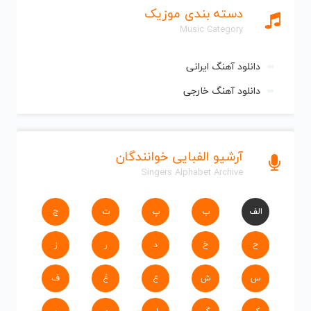
دسته بندی موزیک
Music Category
دانلود آهنگ ایرانی
دانلود آهنگ خارجی
آرشیو الفبایی خوانندگان
Singers Alphabet Archive
الف
ب
پ
ت
ج
ح
خ
د
ر
ز
س
ش
ع
غ
ف