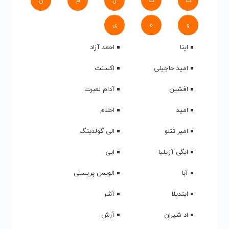
ک
گ
ل
م
ن
و
ه
ی
اینا
احمد آزاد
امید حاجیلی
اکسنت
افشین
آدام لمبرت
امید
احلام
امیر تتلو
الی گولدینگ
ایگی آزیلیا
ابی
آبا
الویس پریسلی
ایندیلا
آشر
اد شیران
آرش