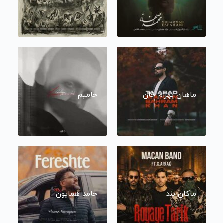
ماهان بهرام خان
حامیم
ماکان بند
حامد همایون