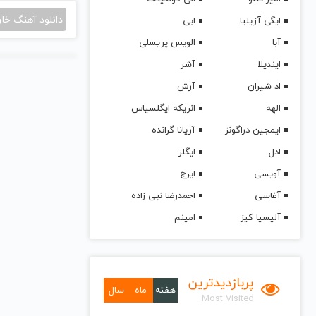
دانلود آهنگ خا
ایگی آزیلیا
ابی
آبا
الویس پریسلی
ایندیلا
آشر
اد شیران
آرش
الهه
انریکه ایگلسیاس
ایمجین دراگونز
آریانا گرانده
ادل
ایگلز
آویسی
ایرج
آغاسی
احمدرضا نبی زاده
آلیسیا کیز
امینم
پربازدیدترین
هفته
ماه
سال
Most Visited