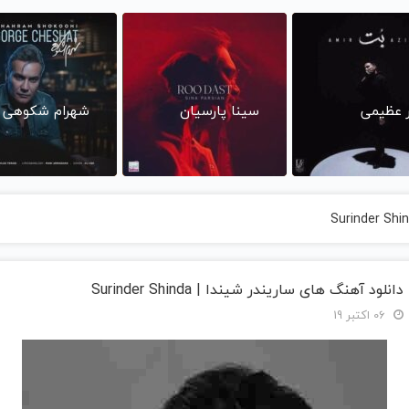
ر عظیمی
سینا پارسیان
شهرام شکوهی
دانلود آهنگ های ساریندر شیندا | Surinder Shinda
06 اکتبر 19