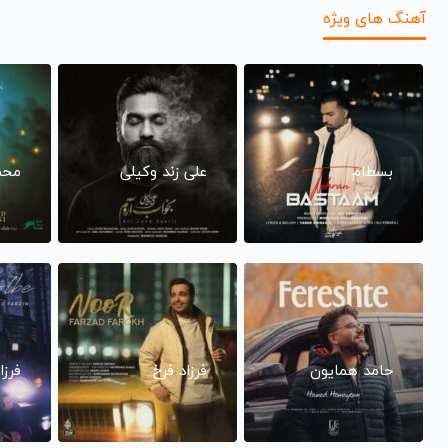
آهنگ های ویژه
بسطام
علی زند وکیلی
محم
حامد همایون
فرزاد فرخ
فرزا