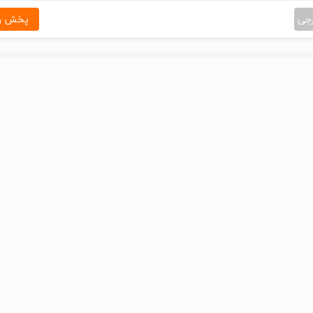
رجی
پخش و 