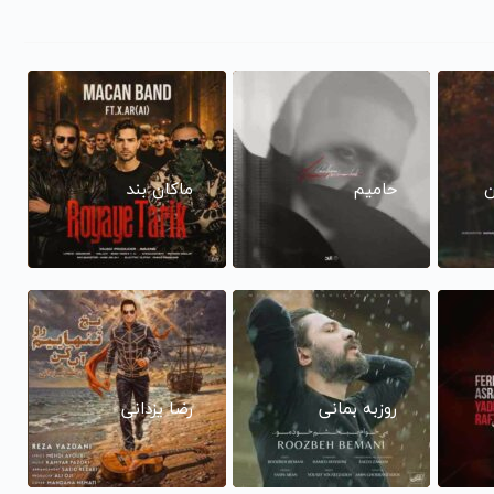
ن
حامیم
ماکان بند
روزبه بمانی
رضا یزدانی