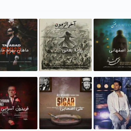
د اصفهانی
روزبه بمانی
ماهان بهرام خا
د فرزین
علی اصحابی
فریدون آسرایی