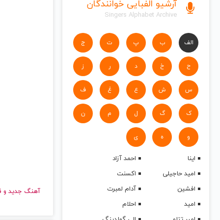
آرشیو الفبایی خوانندگان
Singers Alphabet Archive
الف
ب
پ
ت
ج
ح
خ
د
ر
ز
س
ش
ع
غ
ف
ک
گ
ل
م
ن
و
ه
ی
اینا
احمد آزاد
امید حاجیلی
اکسنت
افشین
آدام لمبرت
آهنگ جدید
امید
احلام
امیر تتلو
الی گولدینگ