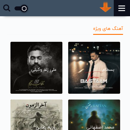
آهنگ های ویژه
بسطام
علی زند وکیلی
محمد اصفهانی
روزبه بمانی