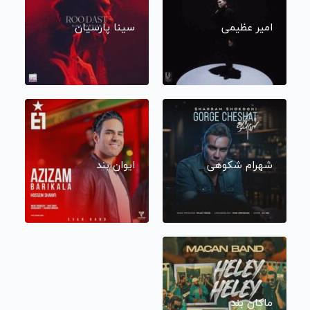
امیر عظیمی
سینا پارسیان
شهرام شکوهی
ایوان بند
ماکان بند