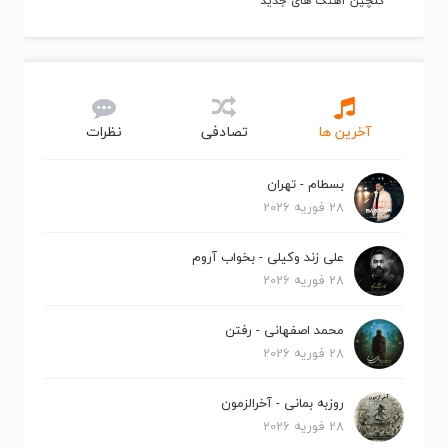
گلچین آهنگ های جدید
آخرین ها
تصادفی
نظرات
بسطام - تهران
28 فوریه 2026
علی زند وکیلی - بخواب آروم
28 فوریه 2026
محمد اصفهانی - رفتن
28 فوریه 2026
روزبه بمانی - آخرالزمون
28 فوریه 2026