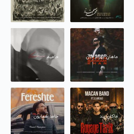
ماهان بهرام خان
حامیم
ماکان بند
حامد همایون