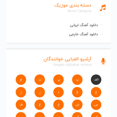
دسته بندی موزیک
Music Category
دانلود آهنگ ایرانی
دانلود آهنگ خارجی
آرشیو الفبایی خوانندگان
Singers Alphabet Archive
الف
ب
پ
ت
ج
ح
خ
د
ر
ز
س
ش
ع
غ
ف