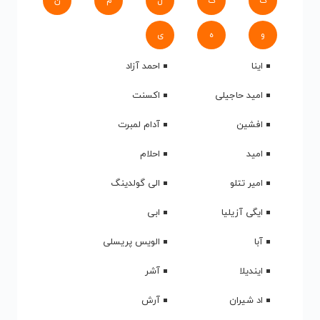
ک
گ
ل
م
ن
و
ه
ی
اینا
احمد آزاد
امید حاجیلی
اکسنت
افشین
آدام لمبرت
امید
احلام
امیر تتلو
الی گولدینگ
ایگی آزیلیا
ابی
آبا
الویس پریسلی
ایندیلا
آشر
اد شیران
آرش