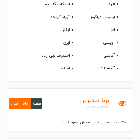
الهه
انریکه ایگلسیاس
ایمجین دراگونز
آریانا گرانده
ادل
ایگلز
آویسی
ایرج
آغاسی
احمدرضا نبی زاده
آلیسیا کیز
امینم
پربازدیدترین
هفته
ماه
سال
Most Visited
متاسفم مطلبی برای نمایش وجود ندارد