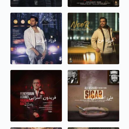
فرزاد فرخ
فرزاد فرزین
علی اصحابی
فریدون آسرایی