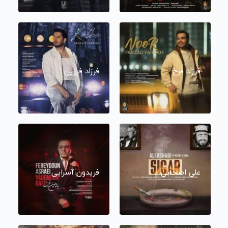
فرزاد فرخ
فرزاد فرزین
علی اصحابی
فریدون آسرایی