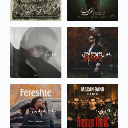
ماهان بهرام خان
حامیم
ماکان بند
حامد همایون