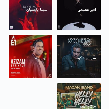
امیر عظیمی
سینا پارسیان
شهرام شکوهی
ایوان بند
ماکان بند