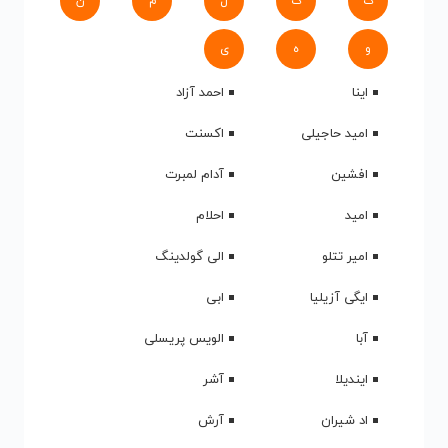
ک
گ
ل
م
ن
و
ه
ی
اینا
احمد آزاد
امید حاجیلی
اکسنت
افشین
آدام لمبرت
امید
احلام
امیر تتلو
الی گولدینگ
ایگی آزیلیا
ابی
آبا
الویس پریسلی
ایندیلا
آشر
اد شیران
آرش