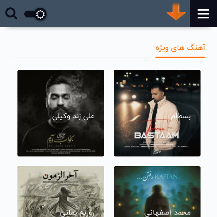
آهنگ های ویژه
بسطام
علی زند وکیلی
محمد اصفهانی
روزبه بمانی