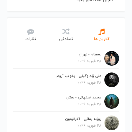
گلچین آهنگ های جدید
آخرین ها
تصادفی
نظرات
بسطام - تهران
28 فوریه 2026
علی زند وکیلی - بخواب آروم
28 فوریه 2026
محمد اصفهانی - رفتن
28 فوریه 2026
روزبه بمانی - آخرالزمون
28 فوریه 2026