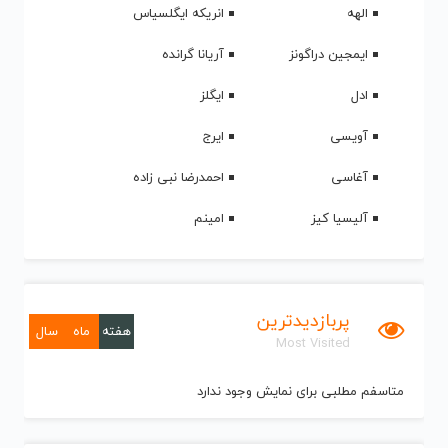
الهه
انریکه ایگلسیاس
ایمجین دراگونز
آریانا گرانده
ادل
ایگلز
آویسی
ایرج
آغاسی
احمدرضا نبی زاده
آلیسیا کیز
امینم
پربازدیدترین
هفته
ماه
سال
Most Visited
متاسفم مطلبی برای نمایش وجود ندارد