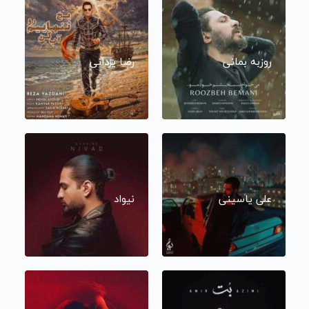
روزبه بمانی
رضا یزدانی
علی یاسینی
نیواد