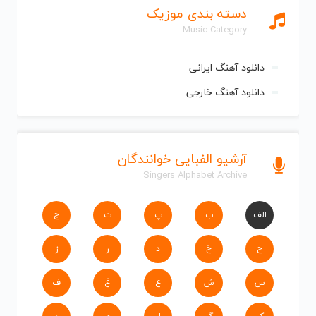
دسته بندی موزیک
Music Category
دانلود آهنگ ایرانی
دانلود آهنگ خارجی
آرشیو الفبایی خوانندگان
Singers Alphabet Archive
الف
ب
پ
ت
ج
ح
خ
د
ر
ز
س
ش
ع
غ
ف