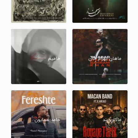
ماهان بهرام خان
حامیم
ماکان بند
حامد همایون