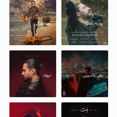
روزبه بمانی
رضا یزدانی
علی یاسینی
نیواد