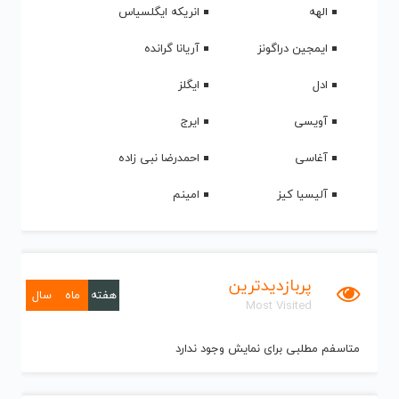
الهه
انریکه ایگلسیاس
ایمجین دراگونز
آریانا گرانده
ادل
ایگلز
آویسی
ایرج
آغاسی
احمدرضا نبی زاده
آلیسیا کیز
امینم
پربازدیدترین
هفته
ماه
سال
Most Visited
متاسفم مطلبی برای نمایش وجود ندارد