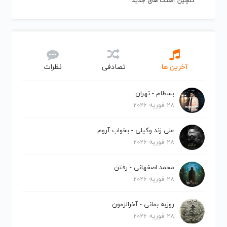
گلچین آهنگ های جدید
آخرین ها
تصادفی
نظرات
بسطام - تهران
28 فوریه 2026
علی زند وکیلی - بخواب آروم
28 فوریه 2026
محمد اصفهانی - رفتن
28 فوریه 2026
روزبه بمانی - آخرالزمون
28 فوریه 2026