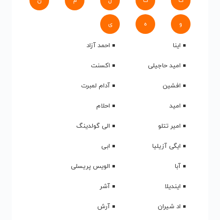
ک
گ
ل
م
ن
و
ه
ی
اینا
احمد آزاد
امید حاجیلی
اکسنت
افشین
آدام لمبرت
امید
احلام
امیر تتلو
الی گولدینگ
ایگی آزیلیا
ابی
آبا
الویس پریسلی
ایندیلا
آشر
اد شیران
آرش