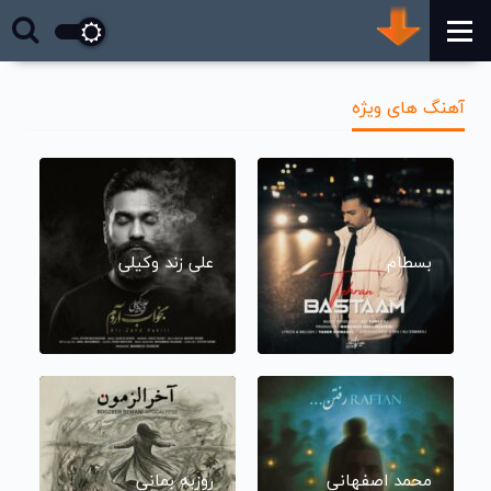
آهنگ های ویژه
بسطام
علی زند وکیلی
محمد اصفهانی
روزبه بمانی