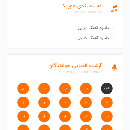
دسته بندی موزیک
Music Category
دانلود آهنگ ایرانی
دانلود آهنگ خارجی
آرشیو الفبایی خوانندگان
Singers Alphabet Archive
الف
ب
پ
ت
ج
ح
خ
د
ر
ز
س
ش
ع
غ
ف