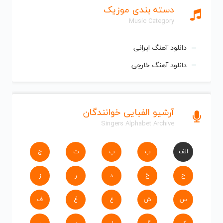
دسته بندی موزیک
Music Category
دانلود آهنگ ایرانی
دانلود آهنگ خارجی
آرشیو الفبایی خوانندگان
Singers Alphabet Archive
الف
ب
پ
ت
ج
ح
خ
د
ر
ز
س
ش
ع
غ
ف