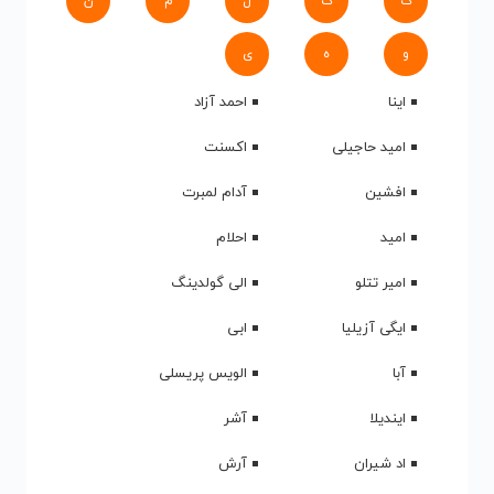
ک
گ
ل
م
ن
و
ه
ی
اینا
احمد آزاد
امید حاجیلی
اکسنت
افشین
آدام لمبرت
امید
احلام
امیر تتلو
الی گولدینگ
ایگی آزیلیا
ابی
آبا
الویس پریسلی
ایندیلا
آشر
اد شیران
آرش