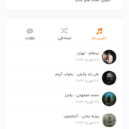
گلچین آهنگ های جدید
آخرین ها
تصادفی
نظرات
بسطام - تهران
28 فوریه 2026
علی زند وکیلی - بخواب آروم
28 فوریه 2026
محمد اصفهانی - رفتن
28 فوریه 2026
روزبه بمانی - آخرالزمون
28 فوریه 2026