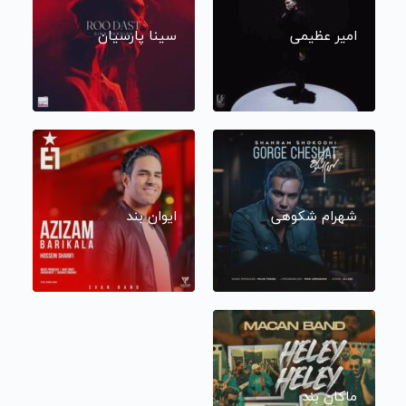
امیر عظیمی
سینا پارسیان
شهرام شکوهی
ایوان بند
ماکان بند