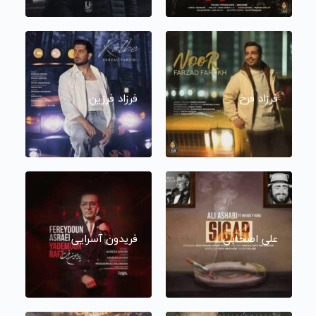
فرزاد فرخ
فرزاد فرزین
علی اصحابی
فریدون آسرایی