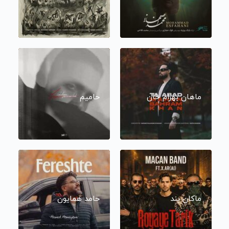
ماهان بهرام خان
حامیم
ماکان بند
حامد همایون