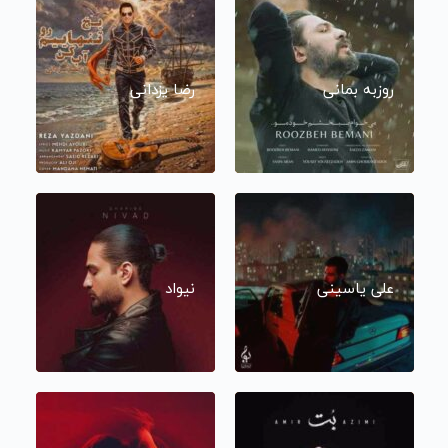
روزبه بمانی
رضا یزدانی
علی یاسینی
نیواد