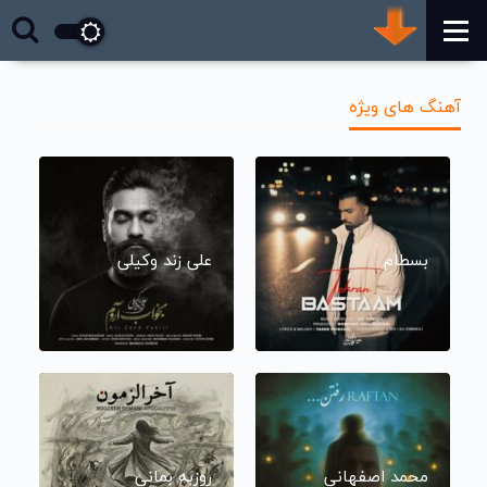
آهنگ های ویژه
بسطام
علی زند وکیلی
محمد اصفهانی
روزبه بمانی