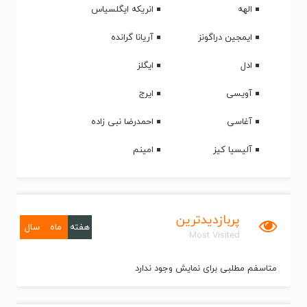
الهه
انریکه ایگلسیاس
ایمجین دراگونز
آریانا گرانده
ادل
ایگلز
آویسی
ایرج
آغاسی
احمدرضا نبی زاده
آلیسیا کیز
امینم
پربازدیدترین
هفته
ماه
سال
Most Visited
متاسفم مطلبی برای نمایش وجود ندارد