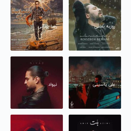
روزبه بمانی
رضا یزدانی
علی یاسینی
نیواد