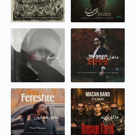
ماهان بهرام خان
حامیم
ماکان بند
حامد همایون