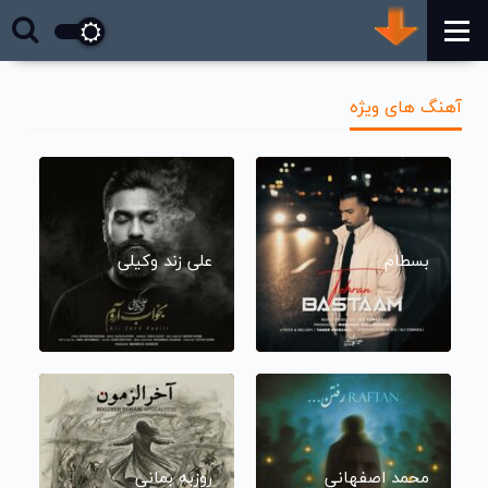
آهنگ های ویژه
بسطام
علی زند وکیلی
محمد اصفهانی
روزبه بمانی