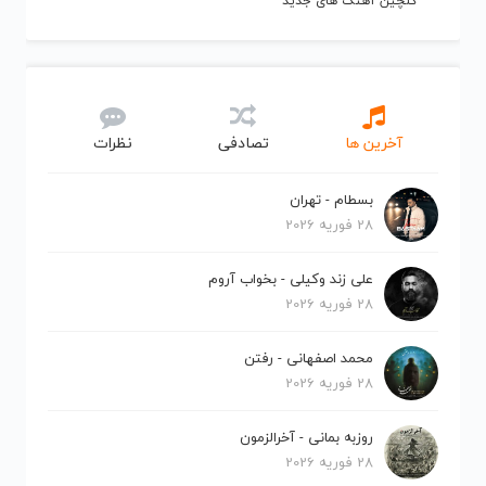
گلچین آهنگ های جدید
آخرین ها
تصادفی
نظرات
بسطام - تهران
28 فوریه 2026
علی زند وکیلی - بخواب آروم
28 فوریه 2026
محمد اصفهانی - رفتن
28 فوریه 2026
روزبه بمانی - آخرالزمون
28 فوریه 2026