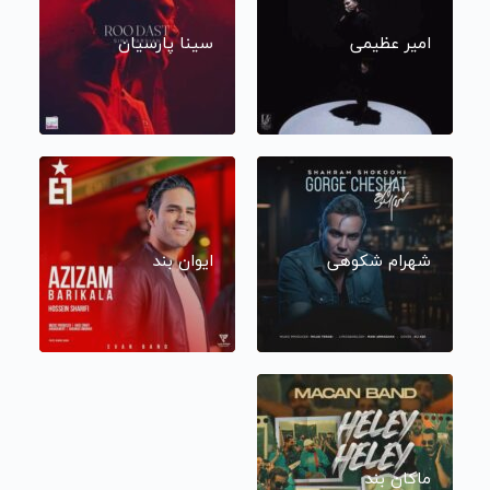
امیر عظیمی
سینا پارسیان
شهرام شکوهی
ایوان بند
ماکان بند