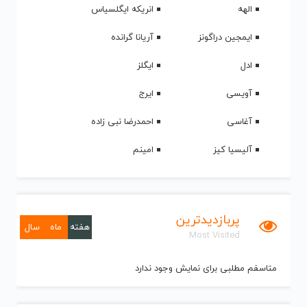
الهه
انریکه ایگلسیاس
ایمجین دراگونز
آریانا گرانده
ادل
ایگلز
آویسی
ایرج
آغاسی
احمدرضا نبی زاده
آلیسیا کیز
امینم
پربازدیدترین
هفته
ماه
سال
Most Visited
متاسفم مطلبی برای نمایش وجود ندارد