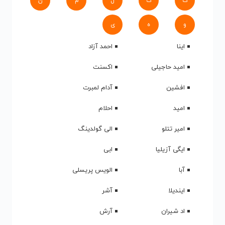
ک
گ
ل
م
ن
و
ه
ی
اینا
احمد آزاد
امید حاجیلی
اکسنت
افشین
آدام لمبرت
امید
احلام
امیر تتلو
الی گولدینگ
ایگی آزیلیا
ابی
آبا
الویس پریسلی
ایندیلا
آشر
اد شیران
آرش