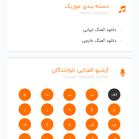
دسته بندی موزیک
Music Category
دانلود آهنگ ایرانی
دانلود آهنگ خارجی
آرشیو الفبایی خوانندگان
Singers Alphabet Archive
الف
ب
پ
ت
ج
ح
خ
د
ر
ز
س
ش
ع
غ
ف