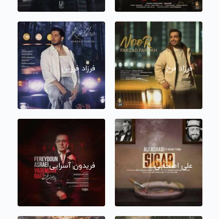
فرزاد فرخ
فرزاد فرزین
علی اصحابی
فریدون آسرایی