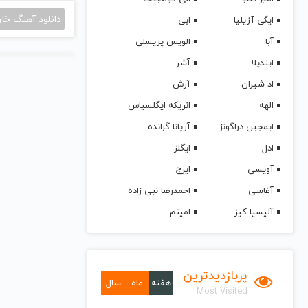
دانلود آهنگ خا
ایگی آزیلیا
ابی
آبا
الویس پریسلی
ایندیلا
آشر
اد شیران
آرش
الهه
انریکه ایگلسیاس
ایمجین دراگونز
آریانا گرانده
ادل
ایگلز
آویسی
ایرج
آغاسی
احمدرضا نبی زاده
آلیسیا کیز
امینم
پربازدیدترین
هفته
ماه
سال
Most Visited