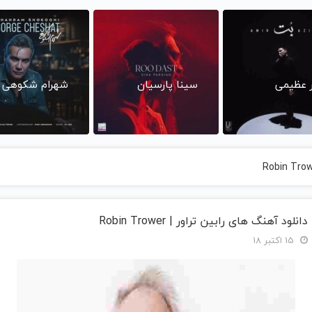
ر عظیمی
سینا پارسیان
شهرام شکوهی
دانلود آهنگ های رابین تراور | Robin Trower
15 اکتبر 18