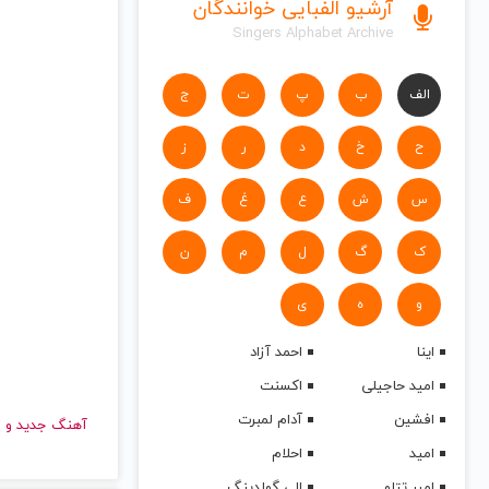
آرشیو الفبایی خوانندگان
Singers Alphabet Archive
الف
ب
پ
ت
ج
ح
خ
د
ر
ز
س
ش
ع
غ
ف
ک
گ
ل
م
ن
و
ه
ی
اینا
احمد آزاد
امید حاجیلی
اکسنت
افشین
آدام لمبرت
آهنگ جدید
امید
احلام
امیر تتلو
الی گولدینگ