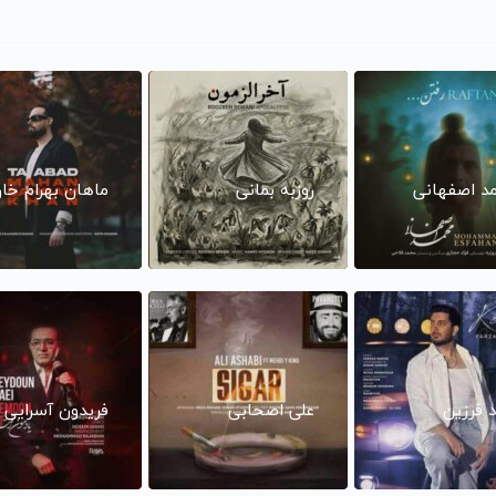
د اصفهانی
روزبه بمانی
ماهان بهرام خا
د فرزین
علی اصحابی
فریدون آسرایی