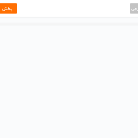
رجی
پخش و 