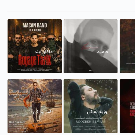
ن
حامیم
ماکان بند
روزبه بمانی
رضا یزدانی