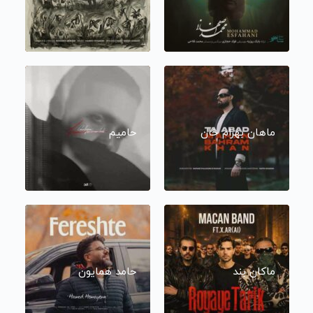
ماهان بهرام خان
حامیم
ماکان بند
حامد همایون