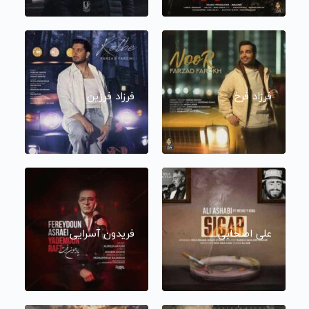
فرزاد فرخ
فرزاد فرزین
علی اصحابی
فریدون آسرایی