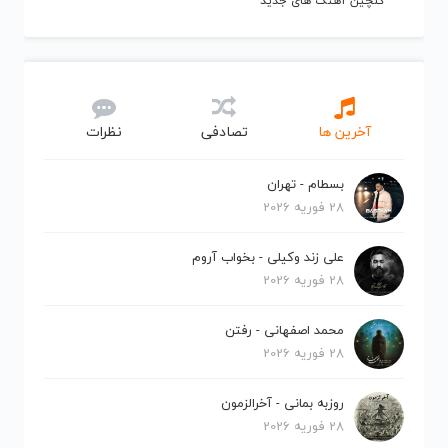
گلچین آهنگ های جدید
آخرین ها
تصادفی
نظرات
بسطام - تهران
28 فوریه 2026
علی زند وکیلی - بخواب آروم
28 فوریه 2026
محمد اصفهانی - رفتن
28 فوریه 2026
روزبه بمانی - آخرالزمون
28 فوریه 2026