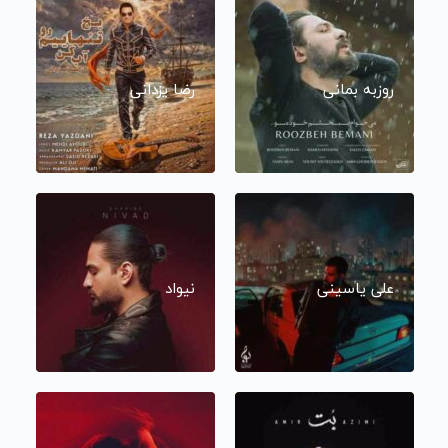
روزبه بمانی
رضا یزدانی
علی یاسینی
نیواد