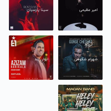
امیر عظیمی
سینا پارسیان
شهرام شکوهی
ایوان بند
ماکان بند