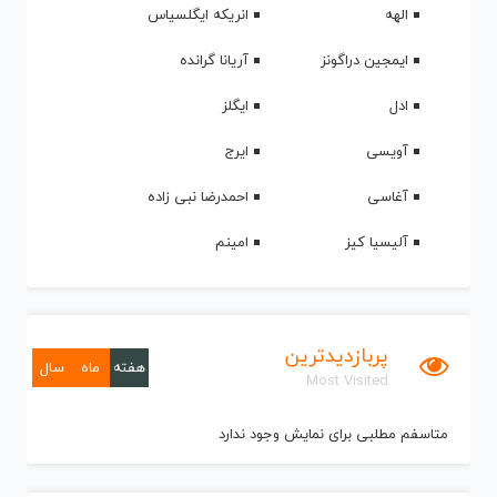
الهه
انریکه ایگلسیاس
ایمجین دراگونز
آریانا گرانده
ادل
ایگلز
آویسی
ایرج
آغاسی
احمدرضا نبی زاده
آلیسیا کیز
امینم
پربازدیدترین
هفته
ماه
سال
Most Visited
متاسفم مطلبی برای نمایش وجود ندارد