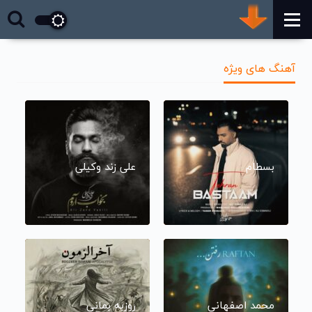
آهنگ های ویژه
بسطام
علی زند وکیلی
محمد اصفهانی
روزبه بمانی