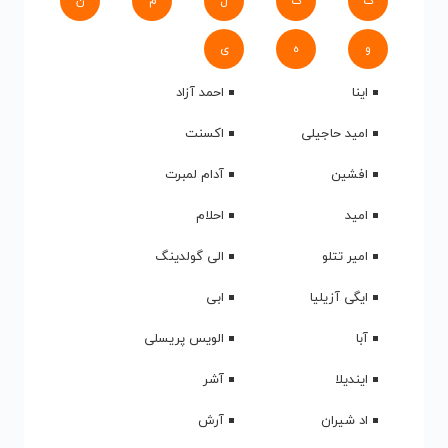
ک
گ
ل
م
ن
و
ه
ی
اینا
احمد آزاد
امید حاجیلی
اکسنت
افشین
آدام لمبرت
امید
احلام
امیر تتلو
الی گولدینگ
ایگی آزیلیا
ابی
آبا
الویس پریسلی
ایندیلا
آشر
اد شیران
آرش