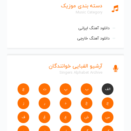
دسته بندی موزیک
Music Category
دانلود آهنگ ایرانی
دانلود آهنگ خارجی
آرشیو الفبایی خوانندگان
Singers Alphabet Archive
الف
ب
پ
ت
ج
ح
خ
د
ر
ز
س
ش
ع
غ
ف