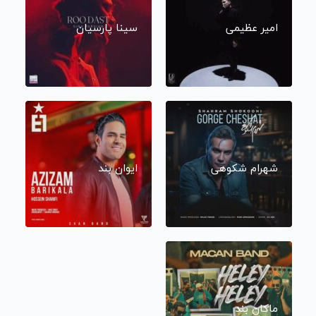
امیر عظیمی
سینا پارسیان
شهرام شکوهی
ایوان بند
ماکان بند