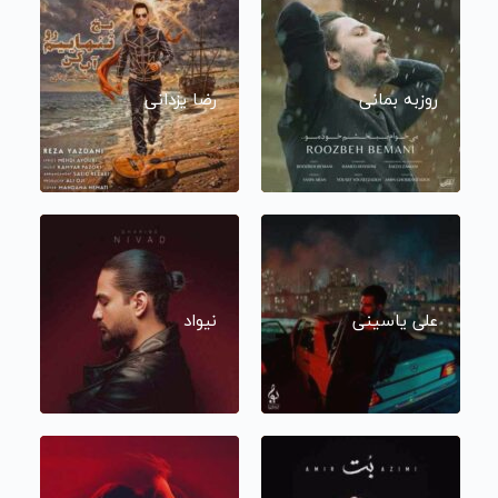
روزبه بمانی
رضا یزدانی
علی یاسینی
نیواد