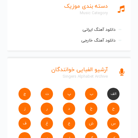
دسته بندی موزیک
Music Category
دانلود آهنگ ایرانی
دانلود آهنگ خارجی
آرشیو الفبایی خوانندگان
Singers Alphabet Archive
الف
ب
پ
ت
ج
ح
خ
د
ر
ز
س
ش
ع
غ
ف