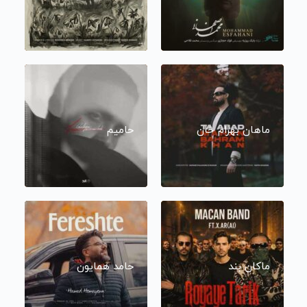
ماهان بهرام خان
حامیم
ماکان بند
حامد همایون