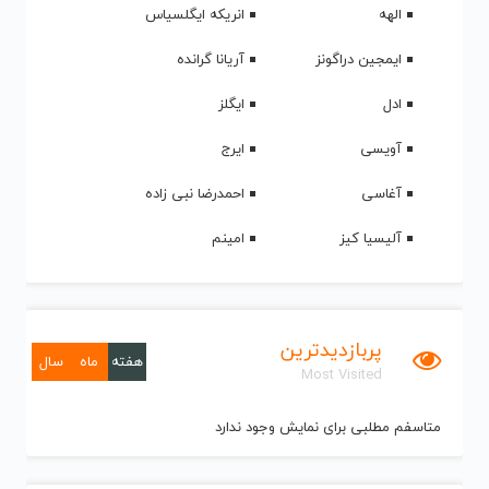
الهه
انریکه ایگلسیاس
ایمجین دراگونز
آریانا گرانده
ادل
ایگلز
آویسی
ایرج
آغاسی
احمدرضا نبی زاده
آلیسیا کیز
امینم
پربازدیدترین
هفته
ماه
سال
Most Visited
متاسفم مطلبی برای نمایش وجود ندارد