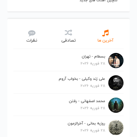
گلچین آهنگ های جدید
آخرین ها
تصادفی
نظرات
بسطام - تهران
28 فوریه 2026
علی زند وکیلی - بخواب آروم
28 فوریه 2026
محمد اصفهانی - رفتن
28 فوریه 2026
روزبه بمانی - آخرالزمون
28 فوریه 2026