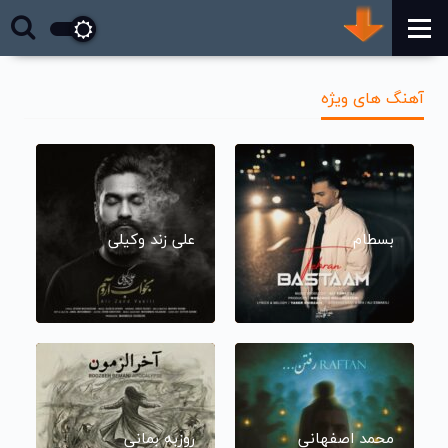
آهنگ های ویژه
بسطام
علی زند وکیلی
محمد اصفهانی
روزبه بمانی