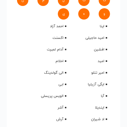
ک
گ
ل
م
ن
و
ه
ی
اینا
احمد آزاد
امید حاجیلی
اکسنت
افشین
آدام لمبرت
امید
احلام
امیر تتلو
الی گولدینگ
ایگی آزیلیا
ابی
آبا
الویس پریسلی
ایندیلا
آشر
اد شیران
آرش