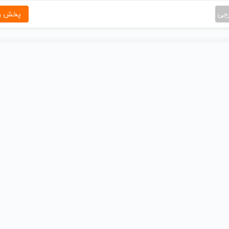
رجی
پخش و 