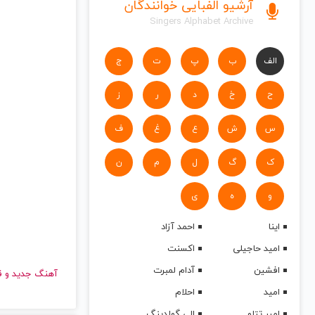
آرشیو الفبایی خوانندگان
Singers Alphabet Archive
الف
ب
پ
ت
ج
ح
خ
د
ر
ز
س
ش
ع
غ
ف
ک
گ
ل
م
ن
و
ه
ی
اینا
احمد آزاد
امید حاجیلی
اکسنت
افشین
آدام لمبرت
آهنگ جدید
امید
احلام
امیر تتلو
الی گولدینگ