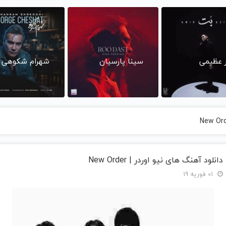
ر عظیمی
سینا پارسیان
شهرام شکوهی
دانلود آهنگ های نیو اوردر | New Order
01 فوریه 19