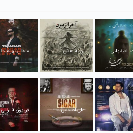
د اصفهانی
روزبه بمانی
ماهان بهرام خا
د فرزین
علی اصحابی
فریدون آسرایی