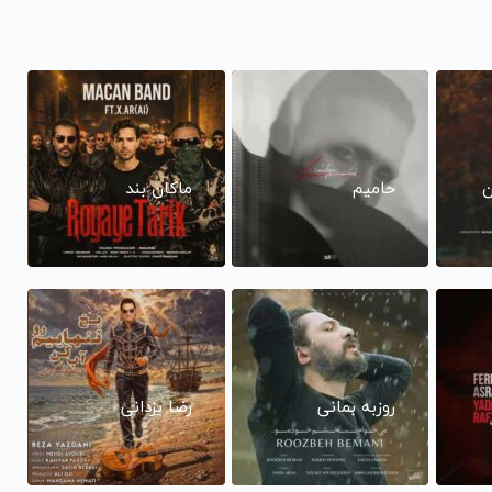
ن
حامیم
ماکان بند
روزبه بمانی
رضا یزدانی