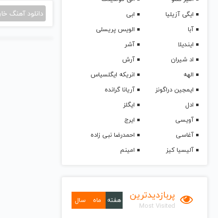
دانلود آهنگ خا
ایگی آزیلیا
ابی
آبا
الویس پریسلی
ایندیلا
آشر
اد شیران
آرش
الهه
انریکه ایگلسیاس
ایمجین دراگونز
آریانا گرانده
ادل
ایگلز
آویسی
ایرج
آغاسی
احمدرضا نبی زاده
آلیسیا کیز
امینم
پربازدیدترین
هفته
ماه
سال
Most Visited