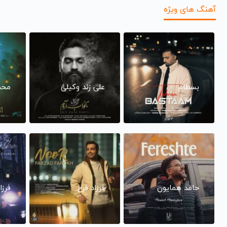
آهنگ های ویژه
بسطام
علی زند وکیلی
محم
حامد همایون
فرزاد فرخ
فرزا