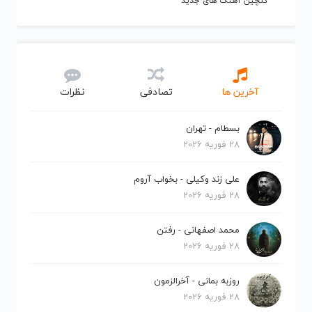
گلچین آهنگ های جدید
آخرین ها
تصادفی
نظرات
بسطام - تهران
28 فوریه 2026
علی زند وکیلی - بخواب آروم
28 فوریه 2026
محمد اصفهانی - رفتن
28 فوریه 2026
روزبه بمانی - آخرالزمون
28 فوریه 2026