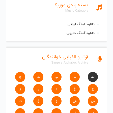
دسته بندی موزیک
Music Category
دانلود آهنگ ایرانی
دانلود آهنگ خارجی
آرشیو الفبایی خوانندگان
Singers Alphabet Archive
الف
ب
پ
ت
ج
ح
خ
د
ر
ز
س
ش
ع
غ
ف