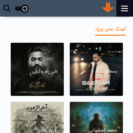
آهنگ های ویژه
بسطام
علی زند وکیلی
محمد اصفهانی
روزبه بمانی