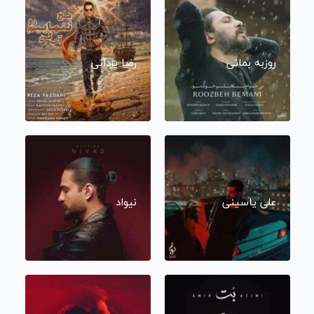
روزبه بمانی
رضا یزدانی
علی یاسینی
نیواد