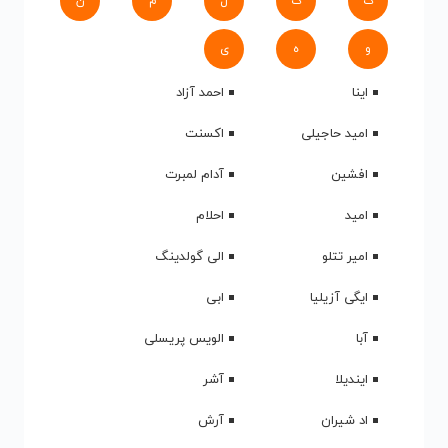
ک
گ
ل
م
ن
و
ه
ی
اینا
احمد آزاد
امید حاجیلی
اکسنت
افشین
آدام لمبرت
امید
احلام
امیر تتلو
الی گولدینگ
ایگی آزیلیا
ابی
آبا
الویس پریسلی
ایندیلا
آشر
اد شیران
آرش