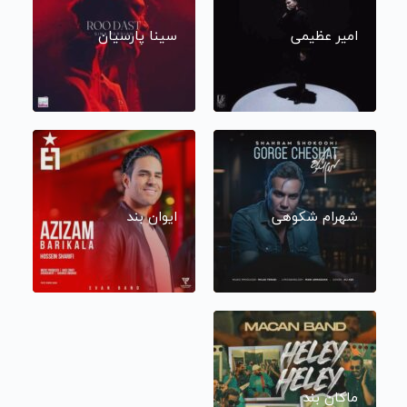
امیر عظیمی
سینا پارسیان
شهرام شکوهی
ایوان بند
ماکان بند