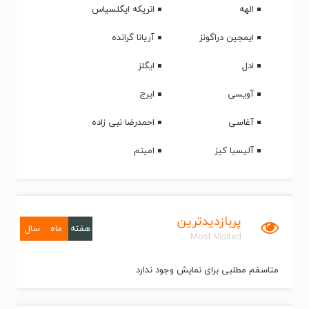
الهه
انریکه ایگلسیاس
ایمجین دراگونز
آریانا گرانده
ادل
ایگلز
آویسی
ایرج
آغاسی
احمدرضا نبی زاده
آلیسیا کیز
امینم
پربازدیدترین
هفته
ماه
سال
Most Visited
متاسفم مطلبی برای نمایش وجود ندارد