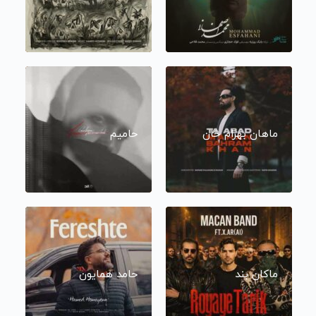
ماهان بهرام خان
حامیم
ماکان بند
حامد همایون