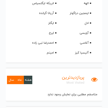
الهه
انریکه ایگلسیاس
ایمجین دراگونز
آریانا گرانده
ادل
ایگلز
آویسی
ایرج
آغاسی
احمدرضا نبی زاده
آلیسیا کیز
امینم
پربازدیدترین
هفته
ماه
سال
Most Visited
متاسفم مطلبی برای نمایش وجود ندارد