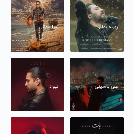
روزبه بمانی
رضا یزدانی
علی یاسینی
نیواد