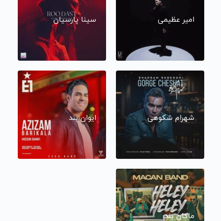
امیر عظیمی
سینا پارسیان
شهرام شکوهی
ایوان بند
ماکان بند