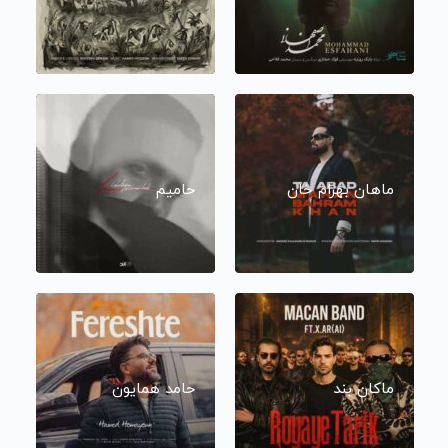
ماهان بهرام خان
حامیم
ماکان بند
حامد همایون