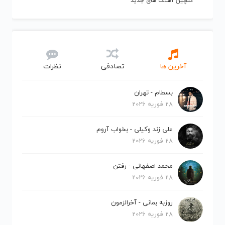
گلچین آهنگ های جدید
آخرین ها
تصادفی
نظرات
بسطام - تهران
28 فوریه 2026
علی زند وکیلی - بخواب آروم
28 فوریه 2026
محمد اصفهانی - رفتن
28 فوریه 2026
روزبه بمانی - آخرالزمون
28 فوریه 2026