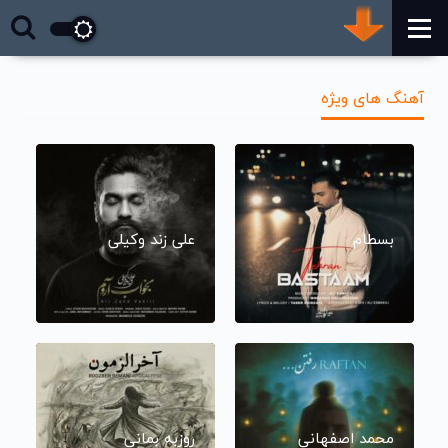
آهنگ های ویژه
بسطام
علی زند وکیلی
محمد اصفهانی
روزبه بمانی