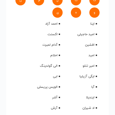
ک
گ
ل
م
ن
و
ه
ی
اینا
احمد آزاد
امید حاجیلی
اکسنت
افشین
آدام لمبرت
امید
احلام
امیر تتلو
الی گولدینگ
ایگی آزیلیا
ابی
آبا
الویس پریسلی
ایندیلا
آشر
اد شیران
آرش