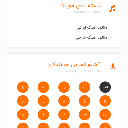
دسته بندی موزیک
Music Category
دانلود آهنگ ایرانی
دانلود آهنگ خارجی
آرشیو الفبایی خوانندگان
Singers Alphabet Archive
الف
ب
پ
ت
ج
ح
خ
د
ر
ز
س
ش
ع
غ
ف