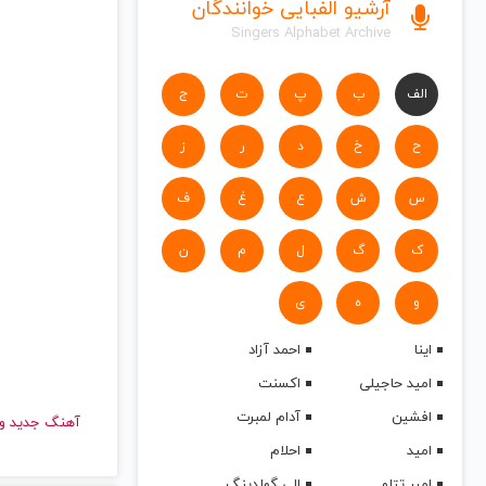
آرشیو الفبایی خوانندگان
Singers Alphabet Archive
الف
ب
پ
ت
ج
ح
خ
د
ر
ز
س
ش
ع
غ
ف
ک
گ
ل
م
ن
و
ه
ی
اینا
احمد آزاد
امید حاجیلی
اکسنت
افشین
آدام لمبرت
آهنگ جدید
امید
احلام
امیر تتلو
الی گولدینگ