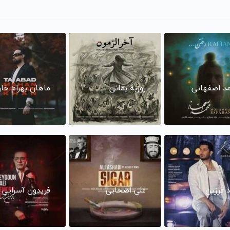
د اصفهانی
روزبه بمانی
ماهان بهرام خا
د فرزین
علی اصحابی
فریدون آسرایی