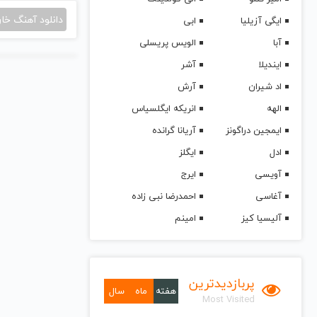
دانلود آهنگ خا
ایگی آزیلیا
ابی
آبا
الویس پریسلی
ایندیلا
آشر
اد شیران
آرش
الهه
انریکه ایگلسیاس
ایمجین دراگونز
آریانا گرانده
ادل
ایگلز
آویسی
ایرج
آغاسی
احمدرضا نبی زاده
آلیسیا کیز
امینم
پربازدیدترین
هفته
ماه
سال
Most Visited