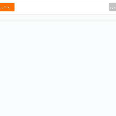
رجی
پخش و 