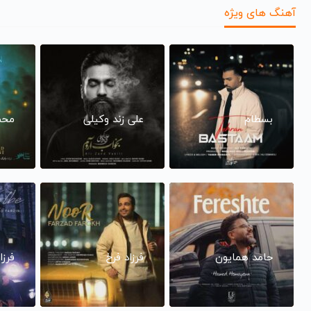
آهنگ های ویژه
بسطام
علی زند وکیلی
محم
حامد همایون
فرزاد فرخ
فرزا