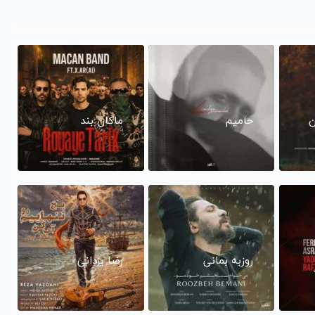
ن
حامیم
ماکان بند
روزبه بمانی
رضا یزدانی