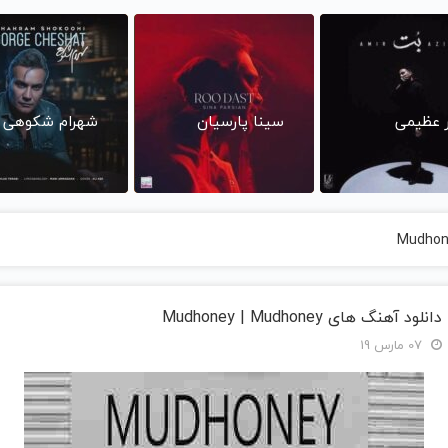
ر عظیمی
سینا پارسیان
شهرام شکوهی
دانلود آهنگ های Mudhoney | Mudhoney
07 مارس 19