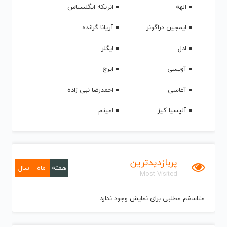
الهه
انریکه ایگلسیاس
ایمجین دراگونز
آریانا گرانده
ادل
ایگلز
آویسی
ایرج
آغاسی
احمدرضا نبی زاده
آلیسیا کیز
امینم
پربازدیدترین
هفته
ماه
سال
Most Visited
متاسفم مطلبی برای نمایش وجود ندارد