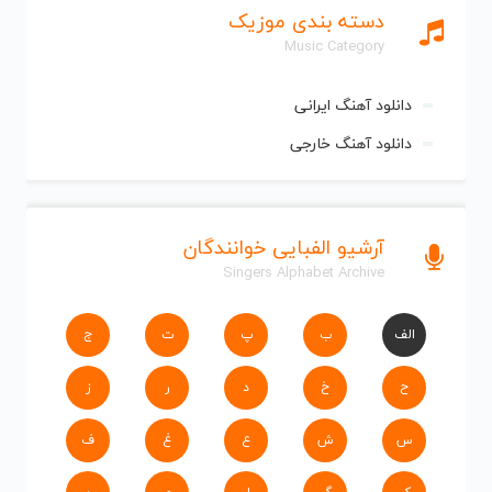
دسته بندی موزیک
Music Category
دانلود آهنگ ایرانی
دانلود آهنگ خارجی
آرشیو الفبایی خوانندگان
Singers Alphabet Archive
الف
ب
پ
ت
ج
ح
خ
د
ر
ز
س
ش
ع
غ
ف