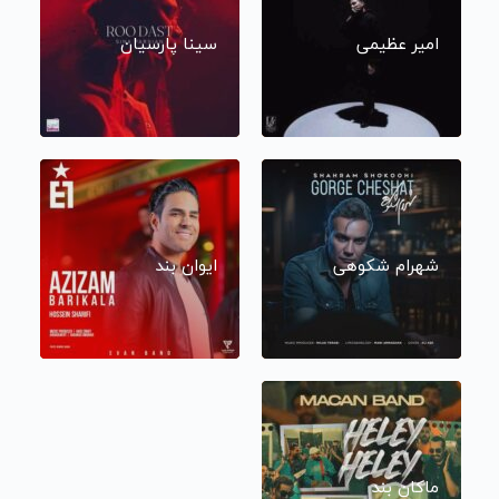
امیر عظیمی
سینا پارسیان
شهرام شکوهی
ایوان بند
ماکان بند