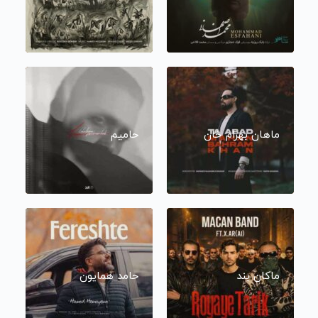
ماهان بهرام خان
حامیم
ماکان بند
حامد همایون