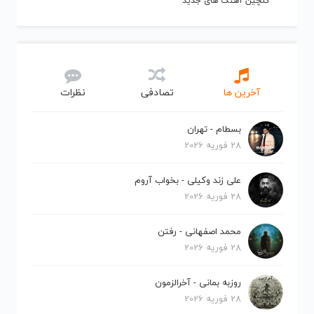
گلچین آهنگ های جدید
آخرین ها
تصادفی
نظرات
بسطام - تهران
28 فوریه 2026
علی زند وکیلی - بخواب آروم
28 فوریه 2026
محمد اصفهانی - رفتن
28 فوریه 2026
روزبه بمانی - آخرالزمون
28 فوریه 2026