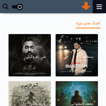
آهنگ های ویژه
بسطام
علی زند وکیلی
محمد اصفهانی
روزبه بمانی