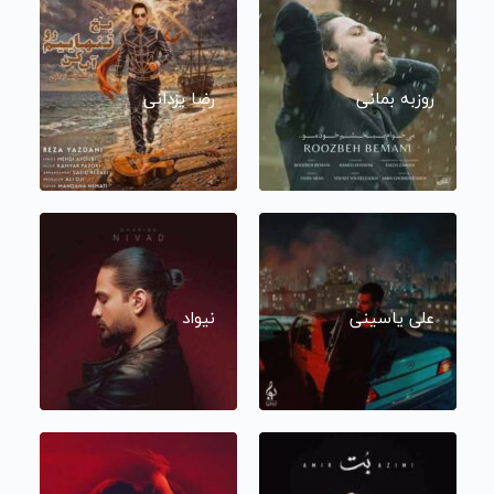
روزبه بمانی
رضا یزدانی
علی یاسینی
نیواد