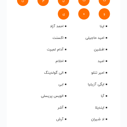
ک
گ
ل
م
ن
و
ه
ی
اینا
احمد آزاد
امید حاجیلی
اکسنت
افشین
آدام لمبرت
امید
احلام
امیر تتلو
الی گولدینگ
ایگی آزیلیا
ابی
آبا
الویس پریسلی
ایندیلا
آشر
اد شیران
آرش