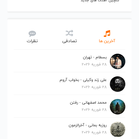
گلچین آهنگ های جدید
آخرین ها
تصادفی
نظرات
بسطام - تهران
28 فوریه 2026
علی زند وکیلی - بخواب آروم
28 فوریه 2026
محمد اصفهانی - رفتن
28 فوریه 2026
روزبه بمانی - آخرالزمون
28 فوریه 2026