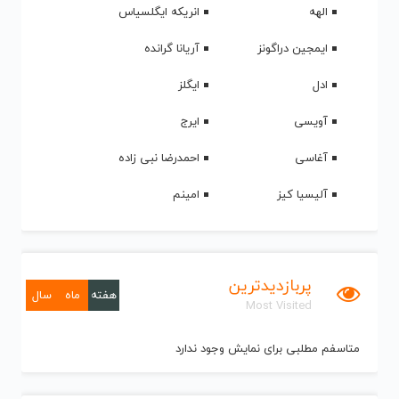
الهه
انریکه ایگلسیاس
ایمجین دراگونز
آریانا گرانده
ادل
ایگلز
آویسی
ایرج
آغاسی
احمدرضا نبی زاده
آلیسیا کیز
امینم
پربازدیدترین
هفته
ماه
سال
Most Visited
متاسفم مطلبی برای نمایش وجود ندارد