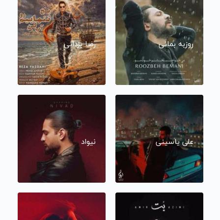
روزبه بمانی
رضا یزدانی
علی یاسینی
نیواد