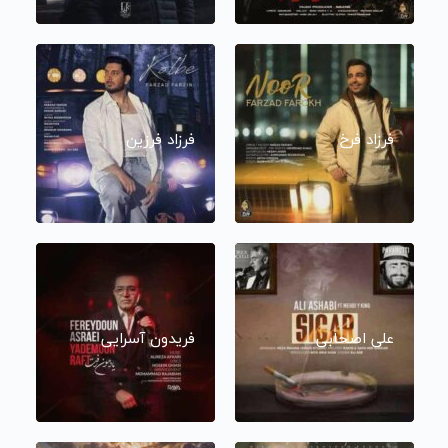
فرزاد فرخ
فرزاد فرزین
علی اصحابی
فریدون آسرایی