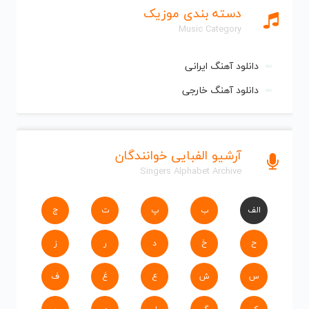
دسته بندی موزیک
Music Category
دانلود آهنگ ایرانی
دانلود آهنگ خارجی
آرشیو الفبایی خوانندگان
Singers Alphabet Archive
الف
ب
پ
ت
ج
ح
خ
د
ر
ز
س
ش
ع
غ
ف