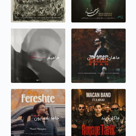
ماهان بهرام خان
حامیم
ماکان بند
حامد همایون