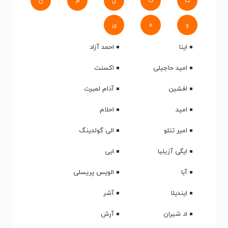
ک
گ
ل
م
ن
و
ه
ی
اینا
احمد آزاد
امید حاجیلی
اکسنت
افشین
آدام لمبرت
امید
احلام
امیر تتلو
الی گولدینگ
ایگی آزیلیا
ابی
آبا
الویس پریسلی
ایندیلا
آشر
اد شیران
آرش