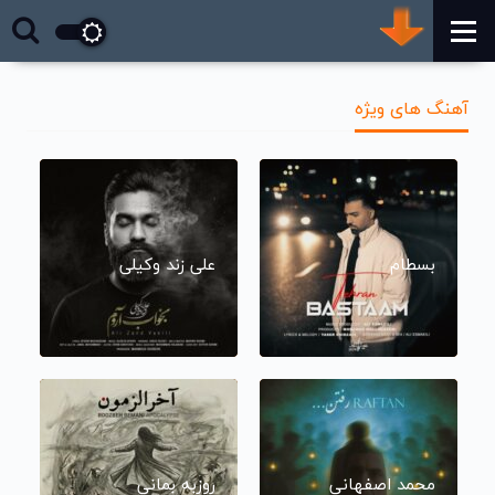
آهنگ های ویژه
بسطام
علی زند وکیلی
محمد اصفهانی
روزبه بمانی