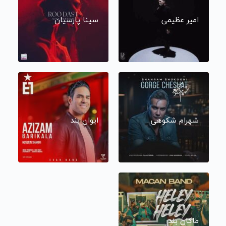
امیر عظیمی
سینا پارسیان
شهرام شکوهی
ایوان بند
ماکان بند