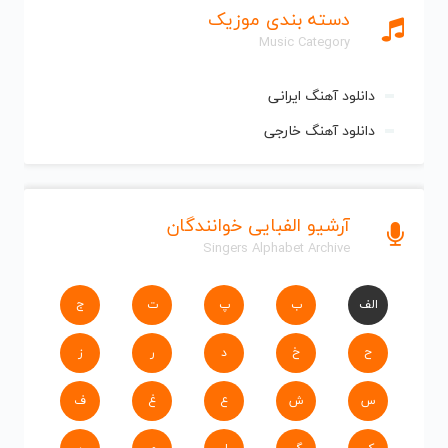
دسته بندی موزیک
Music Category
دانلود آهنگ ایرانی
دانلود آهنگ خارجی
آرشیو الفبایی خوانندگان
Singers Alphabet Archive
الف
ب
پ
ت
ج
ح
خ
د
ر
ز
س
ش
ع
غ
ف