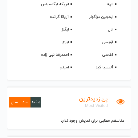
الهه
انریکه ایگلسیاس
ایمجین دراگونز
آریانا گرانده
ادل
ایگلز
آویسی
ایرج
آغاسی
احمدرضا نبی زاده
آلیسیا کیز
امینم
پربازدیدترین
هفته
ماه
سال
Most Visited
متاسفم مطلبی برای نمایش وجود ندارد