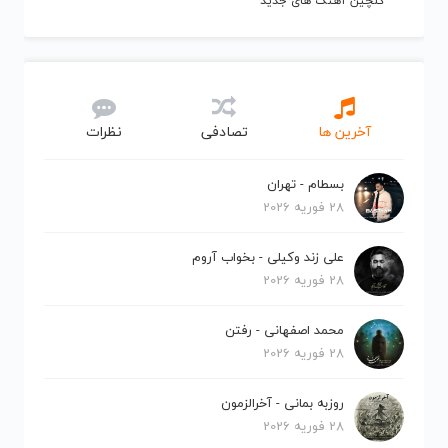
گلچین آهنگ های جدید
آخرین ها
تصادفی
نظرات
بسطام - تهران
28 فوریه 2026
علی زند وکیلی - بخواب آروم
28 فوریه 2026
محمد اصفهانی - رفتن
28 فوریه 2026
روزبه بمانی - آخرالزمون
28 فوریه 2026