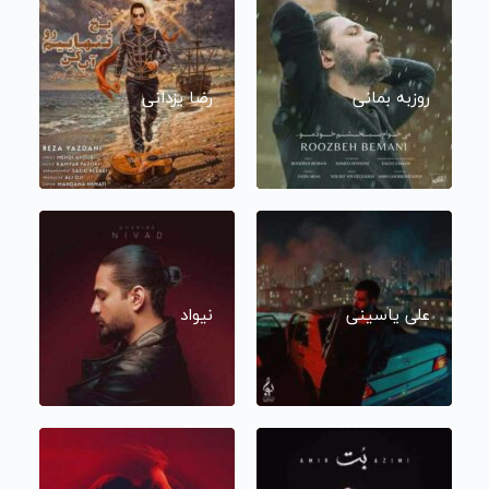
روزبه بمانی
رضا یزدانی
علی یاسینی
نیواد