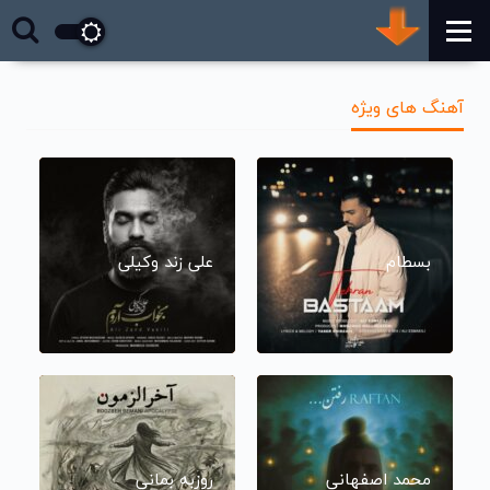
آهنگ های ویژه
بسطام
علی زند وکیلی
محمد اصفهانی
روزبه بمانی