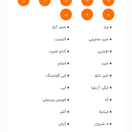
ک
گ
ل
م
ن
و
ه
ی
اینا
احمد آزاد
امید حاجیلی
اکسنت
افشین
آدام لمبرت
امید
احلام
امیر تتلو
الی گولدینگ
ایگی آزیلیا
ابی
آبا
الویس پریسلی
ایندیلا
آشر
اد شیران
آرش