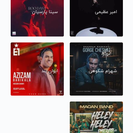
امیر عظیمی
سینا پارسیان
شهرام شکوهی
ایوان بند
ماکان بند