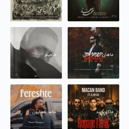
ماهان بهرام خان
حامیم
ماکان بند
حامد همایون