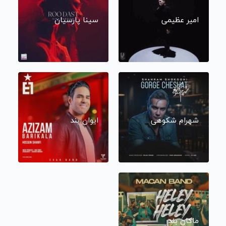
امیر عظیمی
سینا پارسیان
شهرام شکوهی
ایوان بند
ماکان بند