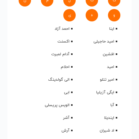
ک
گ
ل
م
ن
و
ه
ی
اینا
احمد آزاد
امید حاجیلی
اکسنت
افشین
آدام لمبرت
امید
احلام
امیر تتلو
الی گولدینگ
ایگی آزیلیا
ابی
آبا
الویس پریسلی
ایندیلا
آشر
اد شیران
آرش