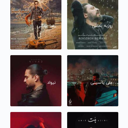
روزبه بمانی
رضا یزدانی
علی یاسینی
نیواد