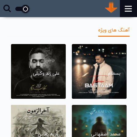
آهنگ های ویژه
بسطام
علی زند وکیلی
محمد اصفهانی
روزبه بمانی