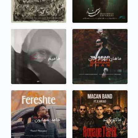
ماهان بهرام خان
حامیم
ماکان بند
حامد همایون