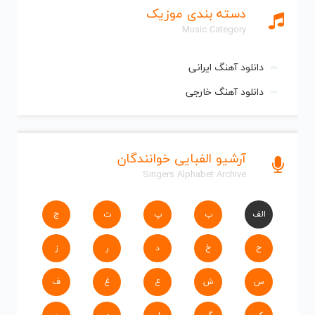
دسته بندی موزیک
Music Category
دانلود آهنگ ایرانی
دانلود آهنگ خارجی
آرشیو الفبایی خوانندگان
Singers Alphabet Archive
الف
ب
پ
ت
ج
ح
خ
د
ر
ز
س
ش
ع
غ
ف