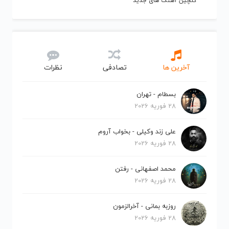
گلچین آهنگ های جدید
آخرین ها
تصادفی
نظرات
بسطام - تهران
28 فوریه 2026
علی زند وکیلی - بخواب آروم
28 فوریه 2026
محمد اصفهانی - رفتن
28 فوریه 2026
روزبه بمانی - آخرالزمون
28 فوریه 2026