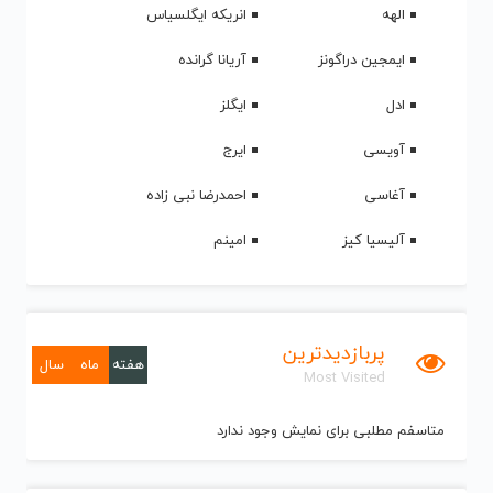
الهه
انریکه ایگلسیاس
ایمجین دراگونز
آریانا گرانده
ادل
ایگلز
آویسی
ایرج
آغاسی
احمدرضا نبی زاده
آلیسیا کیز
امینم
پربازدیدترین
هفته
ماه
سال
Most Visited
متاسفم مطلبی برای نمایش وجود ندارد