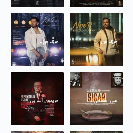
فرزاد فرخ
فرزاد فرزین
علی اصحابی
فریدون آسرایی