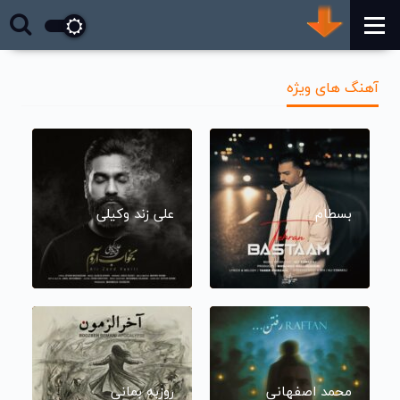
آهنگ های ویژه
بسطام
علی زند وکیلی
محمد اصفهانی
روزبه بمانی