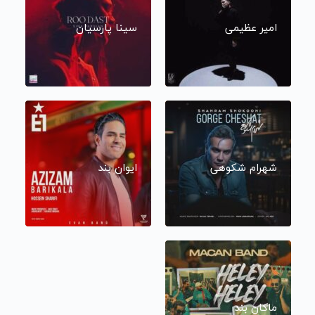
امیر عظیمی
سینا پارسیان
شهرام شکوهی
ایوان بند
ماکان بند