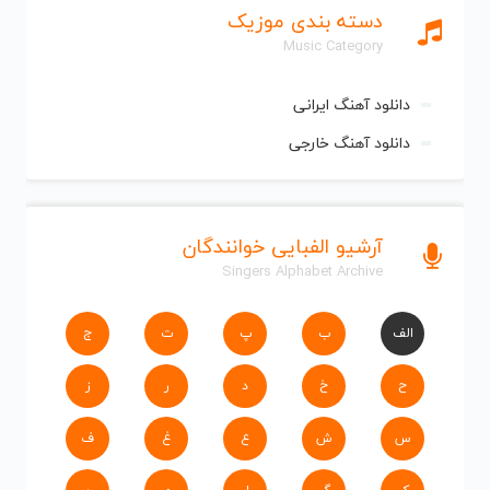
دسته بندی موزیک
Music Category
دانلود آهنگ ایرانی
دانلود آهنگ خارجی
آرشیو الفبایی خوانندگان
Singers Alphabet Archive
الف
ب
پ
ت
ج
ح
خ
د
ر
ز
س
ش
ع
غ
ف