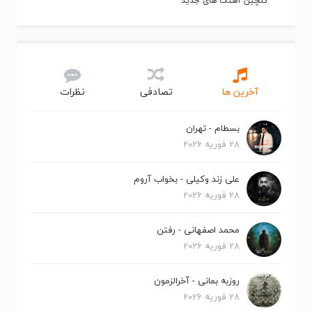
گلچین آهنگ های جدید
آخرین ها
تصادفی
نظرات
بسطام - تهران
28 فوریه 2026
علی زند وکیلی - بخواب آروم
28 فوریه 2026
محمد اصفهانی - رفتن
28 فوریه 2026
روزبه بمانی - آخرالزمون
28 فوریه 2026