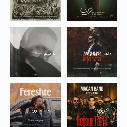
ماهان بهرام خان
حامیم
ماکان بند
حامد همایون