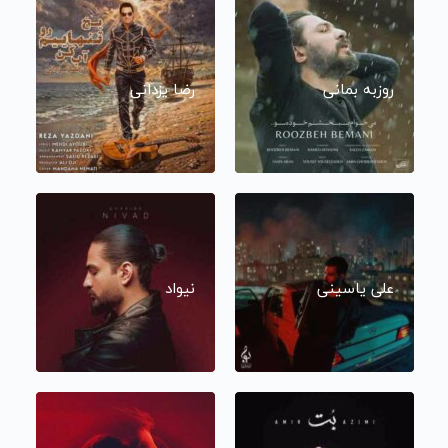
روزبه بمانی
رضا یزدانی
علی یاسینی
نیواد