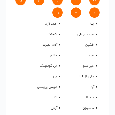
ک
گ
ل
م
ن
و
ه
ی
اینا
احمد آزاد
امید حاجیلی
اکسنت
افشین
آدام لمبرت
امید
احلام
امیر تتلو
الی گولدینگ
ایگی آزیلیا
ابی
آبا
الویس پریسلی
ایندیلا
آشر
اد شیران
آرش