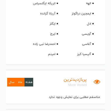
الهه
انریکه ایگلسیاس
ایمجین دراگونز
آریانا گرانده
ادل
ایگلز
آویسی
ایرج
آغاسی
احمدرضا نبی زاده
آلیسیا کیز
امینم
پربازدیدترین
هفته
ماه
سال
Most Visited
متاسفم مطلبی برای نمایش وجود ندارد