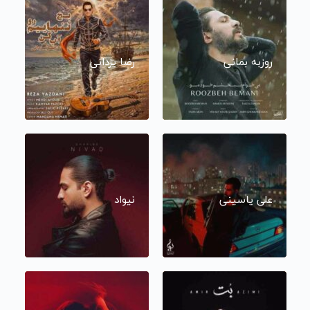
روزبه بمانی
رضا یزدانی
علی یاسینی
نیواد