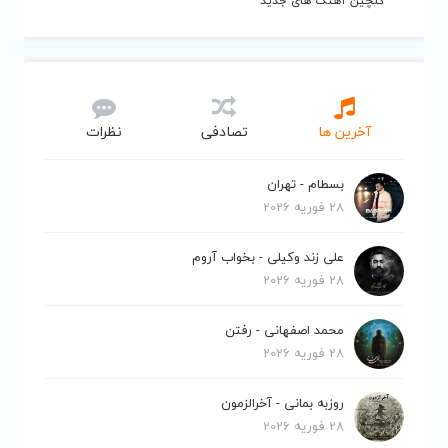
گلچین آهنگ های جدید
آخرین ها
تصادفی
نظرات
بسطام - تهران
28 فوریه 2026
علی زند وکیلی - بخواب آروم
28 فوریه 2026
محمد اصفهانی - رفتن
28 فوریه 2026
روزبه بمانی - آخرالزمون
28 فوریه 2026