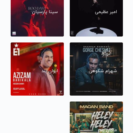
امیر عظیمی
سینا پارسیان
شهرام شکوهی
ایوان بند
ماکان بند