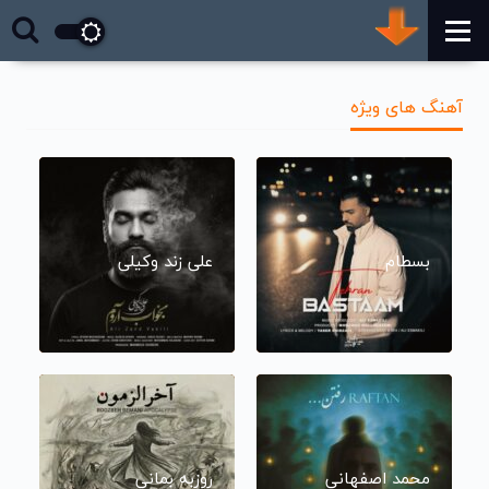
آهنگ های ویژه
بسطام
علی زند وکیلی
محمد اصفهانی
روزبه بمانی