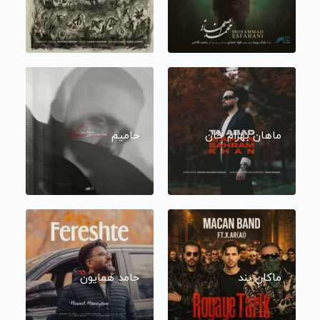
ماهان بهرام خان
حامیم
ماکان بند
حامد همایون