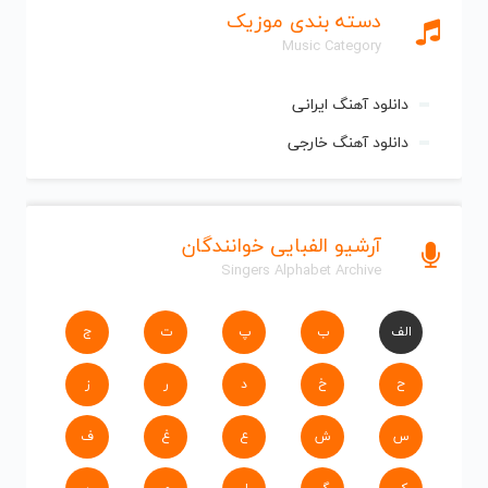
دسته بندی موزیک
Music Category
دانلود آهنگ ایرانی
دانلود آهنگ خارجی
آرشیو الفبایی خوانندگان
Singers Alphabet Archive
الف
ب
پ
ت
ج
ح
خ
د
ر
ز
س
ش
ع
غ
ف