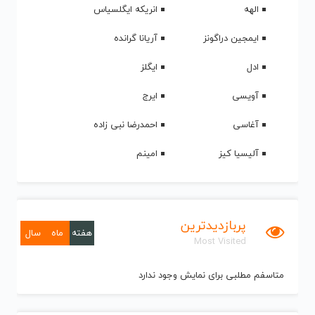
الهه
انریکه ایگلسیاس
ایمجین دراگونز
آریانا گرانده
ادل
ایگلز
آویسی
ایرج
آغاسی
احمدرضا نبی زاده
آلیسیا کیز
امینم
پربازدیدترین
هفته
ماه
سال
Most Visited
متاسفم مطلبی برای نمایش وجود ندارد