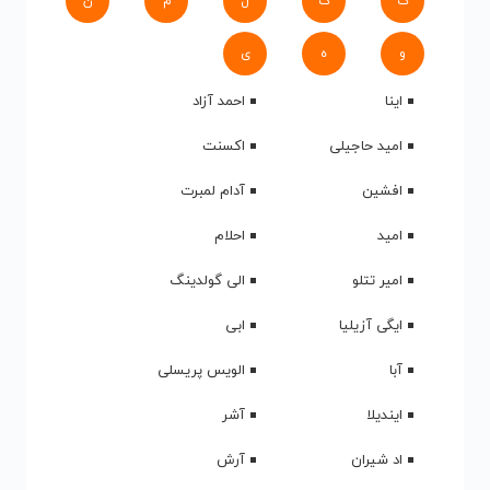
ک
گ
ل
م
ن
و
ه
ی
اینا
احمد آزاد
امید حاجیلی
اکسنت
افشین
آدام لمبرت
امید
احلام
امیر تتلو
الی گولدینگ
ایگی آزیلیا
ابی
آبا
الویس پریسلی
ایندیلا
آشر
اد شیران
آرش