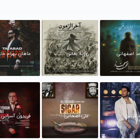
د اصفهانی
روزبه بمانی
ماهان بهرام خا
د فرزین
علی اصحابی
فریدون آسرایی