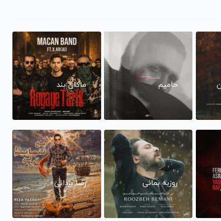
ن
حامیم
ماکان بند
روزبه بمانی
رضا یزدانی