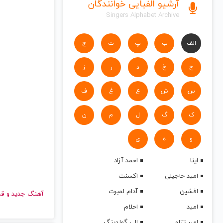
آرشیو الفبایی خوانندگان
Singers Alphabet Archive
الف
ب
پ
ت
ج
ح
خ
د
ر
ز
س
ش
ع
غ
ف
ک
گ
ل
م
ن
و
ه
ی
اینا
احمد آزاد
امید حاجیلی
اکسنت
افشین
آدام لمبرت
آهنگ جدید
امید
احلام
امیر تتلو
الی گولدینگ