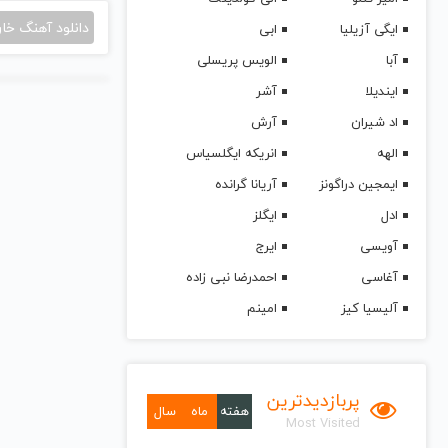
دانلود آهنگ خا
ایگی آزیلیا
ابی
آبا
الویس پریسلی
ایندیلا
آشر
اد شیران
آرش
الهه
انریکه ایگلسیاس
ایمجین دراگونز
آریانا گرانده
ادل
ایگلز
آویسی
ایرج
آغاسی
احمدرضا نبی زاده
آلیسیا کیز
امینم
پربازدیدترین
هفته
ماه
سال
Most Visited