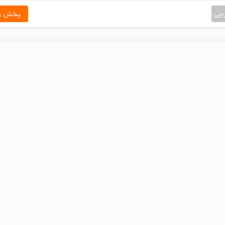
رجی
پخش و 