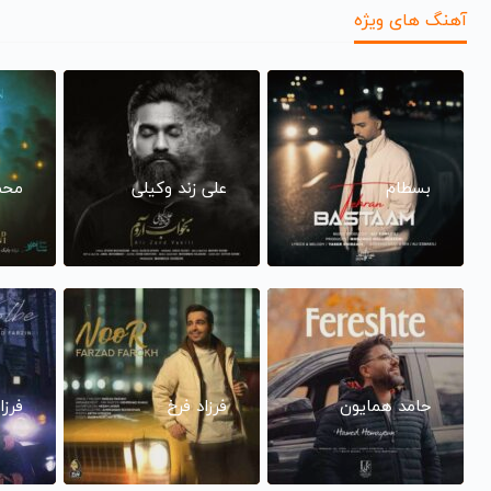
آهنگ های ویژه
بسطام
علی زند وکیلی
محم
حامد همایون
فرزاد فرخ
فرزا