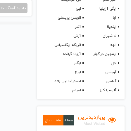
دانلود آهنگ خا
ایگی آزیلیا
ابی
آبا
الویس پریسلی
ایندیلا
آشر
اد شیران
آرش
الهه
انریکه ایگلسیاس
ایمجین دراگونز
آریانا گرانده
ادل
ایگلز
آویسی
ایرج
آغاسی
احمدرضا نبی زاده
آلیسیا کیز
امینم
پربازدیدترین
هفته
ماه
سال
Most Visited