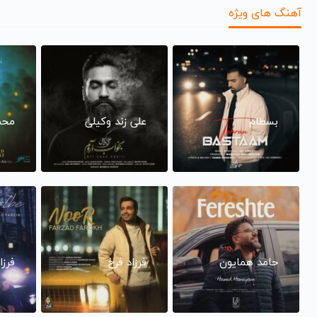
آهنگ های ویژه
بسطام
علی زند وکیلی
محم
حامد همایون
فرزاد فرخ
فرزا