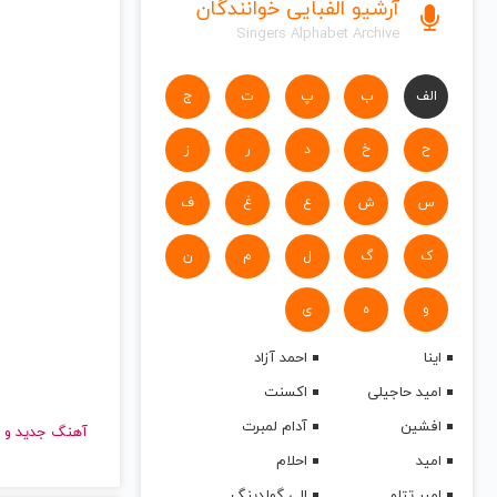
آرشیو الفبایی خوانندگان
Singers Alphabet Archive
الف
ب
پ
ت
ج
ح
خ
د
ر
ز
س
ش
ع
غ
ف
ک
گ
ل
م
ن
و
ه
ی
اینا
احمد آزاد
امید حاجیلی
اکسنت
افشین
آدام لمبرت
آهنگ جدید
امید
احلام
امیر تتلو
الی گولدینگ