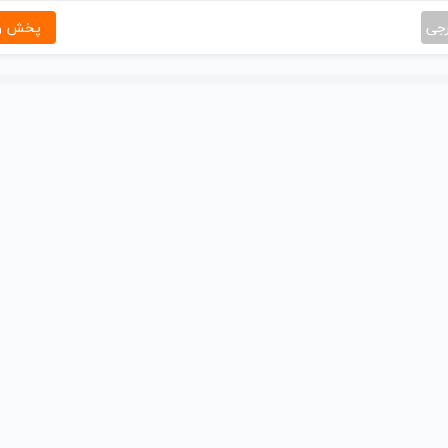
رجی
پخش و 