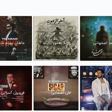
د اصفهانی
روزبه بمانی
ماهان بهرام خا
د فرزین
علی اصحابی
فریدون آسرایی