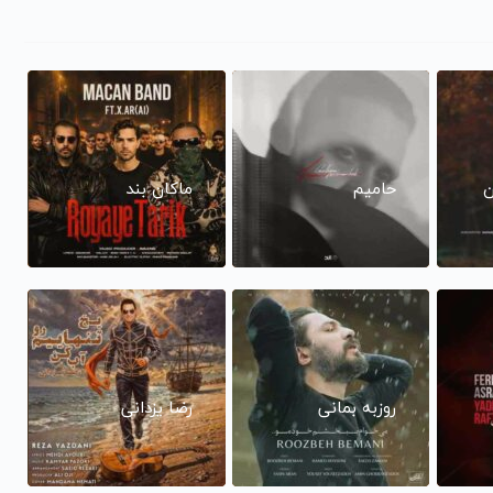
ن
حامیم
ماکان بند
روزبه بمانی
رضا یزدانی