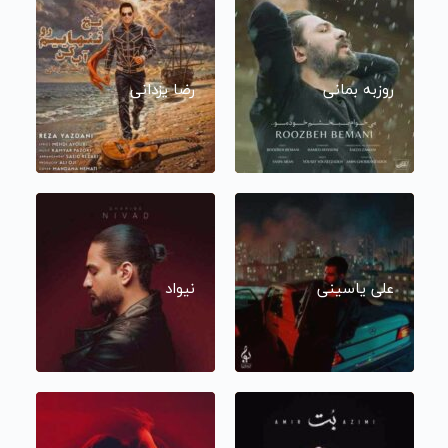
روزبه بمانی
رضا یزدانی
علی یاسینی
نیواد