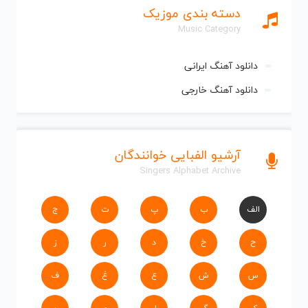
دسته بندی موزیک
Music Category
دانلود آهنگ ایرانی
دانلود آهنگ خارجی
آرشیو الفبایی خوانندگان
Singers Alphabet Archive
الف
ب
پ
ت
ج
ح
خ
د
ر
ز
س
ش
ع
غ
ف