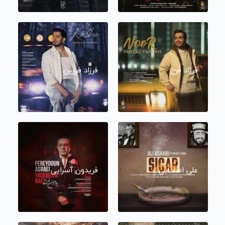
فرزاد فرخ
فرزاد فرزین
علی اصحابی
فریدون آسرایی