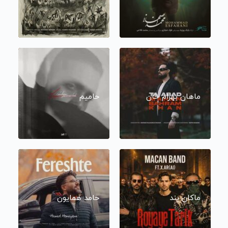
ماهان بهرام خان
حامیم
ماکان بند
حامد همایون