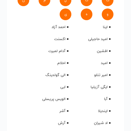
ک
گ
ل
م
ن
و
ه
ی
اینا
احمد آزاد
امید حاجیلی
اکسنت
افشین
آدام لمبرت
امید
احلام
امیر تتلو
الی گولدینگ
ایگی آزیلیا
ابی
آبا
الویس پریسلی
ایندیلا
آشر
اد شیران
آرش