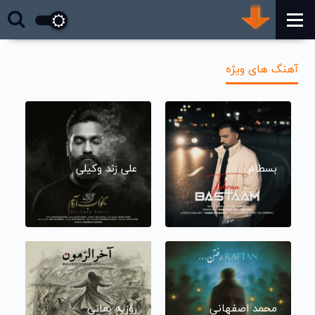
آهنگ های ویژه
بسطام
علی زند وکیلی
محمد اصفهانی
روزبه بمانی