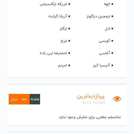
الهه
انریکه ایگلسیاس
ایمجین دراگونز
آریانا گرانده
ادل
ایگلز
آویسی
ایرج
آغاسی
احمدرضا نبی زاده
آلیسیا کیز
امینم
پربازدیدترین
هفته
ماه
سال
Most Visited
متاسفم مطلبی برای نمایش وجود ندارد