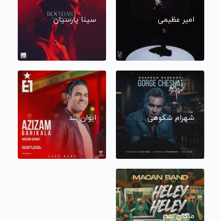
امیر عظیمی
سینا پارسیان
شهرام شکوهی
ایوان بند
ماکان بند