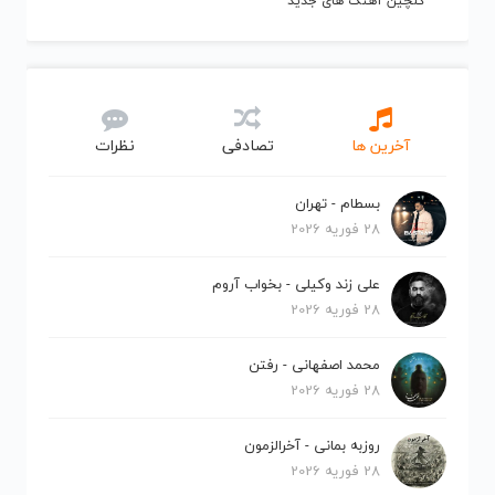
گلچین آهنگ های جدید
آخرین ها
تصادفی
نظرات
بسطام - تهران
28 فوریه 2026
علی زند وکیلی - بخواب آروم
28 فوریه 2026
محمد اصفهانی - رفتن
28 فوریه 2026
روزبه بمانی - آخرالزمون
28 فوریه 2026