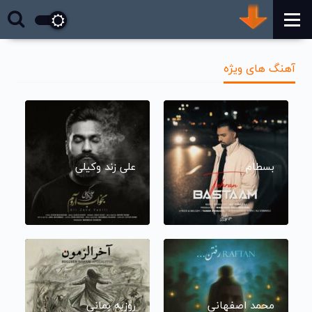
آهنگ های ویژه
بسطام
علی زند وکیلی
محمد اصفهانی
روزبه بمانی