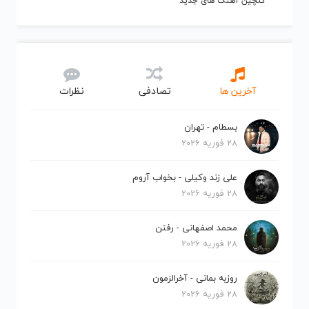
گلچین آهنگ های جدید
آخرین ها
تصادفی
نظرات
بسطام - تهران
28 فوریه 2026
علی زند وکیلی - بخواب آروم
28 فوریه 2026
محمد اصفهانی - رفتن
28 فوریه 2026
روزبه بمانی - آخرالزمون
28 فوریه 2026