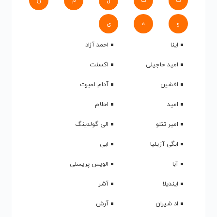
ک
گ
ل
م
ن
و
ه
ی
اینا
احمد آزاد
امید حاجیلی
اکسنت
افشین
آدام لمبرت
امید
احلام
امیر تتلو
الی گولدینگ
ایگی آزیلیا
ابی
آبا
الویس پریسلی
ایندیلا
آشر
اد شیران
آرش