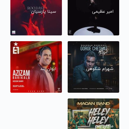
امیر عظیمی
سینا پارسیان
شهرام شکوهی
ایوان بند
ماکان بند