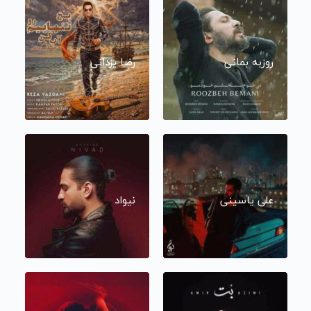
روزبه بمانی
رضا یزدانی
علی یاسینی
نیواد