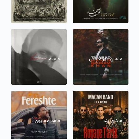
ماهان بهرام خان
حامیم
ماکان بند
حامد همایون