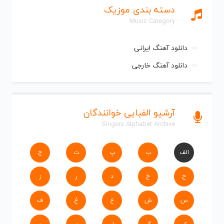
دسته بندی موزیک
Music Category
دانلود آهنگ ایرانی
دانلود آهنگ خارجی
آرشیو الفبایی خوانندگان
Singers Alphabet Archive
الف
ب
پ
ت
ج
ح
خ
د
ر
ز
س
ش
ع
غ
ف