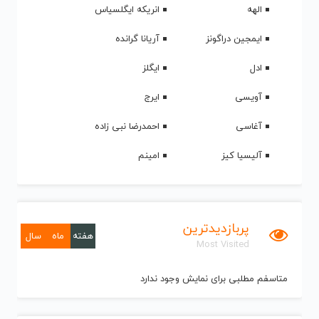
الهه
انریکه ایگلسیاس
ایمجین دراگونز
آریانا گرانده
ادل
ایگلز
آویسی
ایرج
آغاسی
احمدرضا نبی زاده
آلیسیا کیز
امینم
پربازدیدترین
هفته
ماه
سال
Most Visited
متاسفم مطلبی برای نمایش وجود ندارد