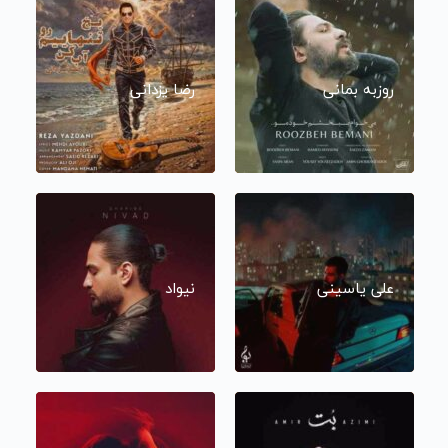
روزبه بمانی
رضا یزدانی
علی یاسینی
نیواد