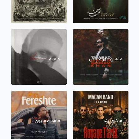
ماهان بهرام خان
حامیم
ماکان بند
حامد همایون