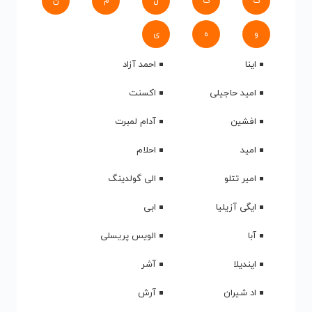
ک
گ
ل
م
ن
و
ه
ی
اینا
احمد آزاد
امید حاجیلی
اکسنت
افشین
آدام لمبرت
امید
احلام
امیر تتلو
الی گولدینگ
ایگی آزیلیا
ابی
آبا
الویس پریسلی
ایندیلا
آشر
اد شیران
آرش