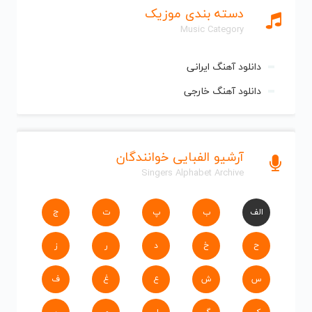
دسته بندی موزیک
Music Category
دانلود آهنگ ایرانی
دانلود آهنگ خارجی
آرشیو الفبایی خوانندگان
Singers Alphabet Archive
الف
ب
پ
ت
ج
ح
خ
د
ر
ز
س
ش
ع
غ
ف