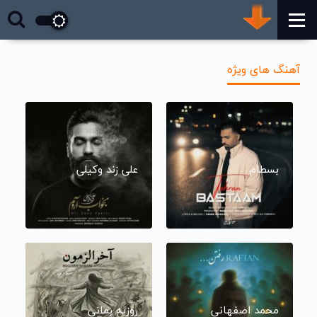
آهنگ های ویژه
بسطام
علی زند وکیلی
محمد اصفهانی
روزبه بمانی