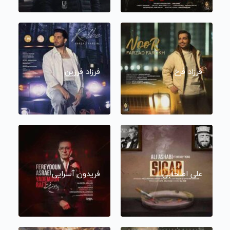
فرزاد فرخ
فرزاد فرزین
علی اصحابی
فریدون آسرایی