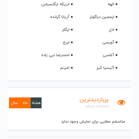
الهه
انریکه ایگلسیاس
ایمجین دراگونز
آریانا گرانده
ادل
ایگلز
آویسی
ایرج
آغاسی
احمدرضا نبی زاده
آلیسیا کیز
امینم
پربازدیدترین
هفته
ماه
سال
Most Visited
متاسفم مطلبی برای نمایش وجود ندارد