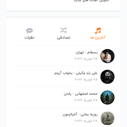
گلچین آهنگ های جدید
آخرین ها
تصادفی
نظرات
بسطام - تهران
28 فوریه 2026
علی زند وکیلی - بخواب آروم
28 فوریه 2026
محمد اصفهانی - رفتن
28 فوریه 2026
روزبه بمانی - آخرالزمون
28 فوریه 2026