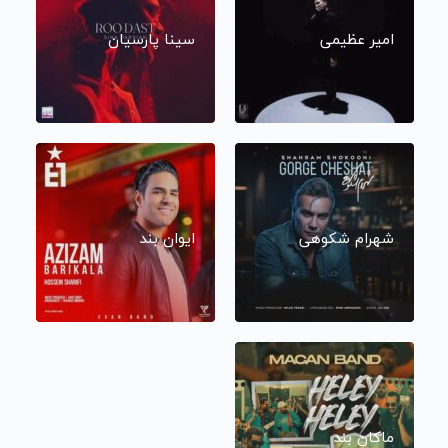
امیر عظیمی
سینا پارسیان
شهرام شکوهی
ایوان بند
ماکان بند