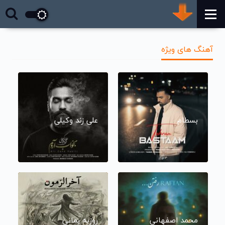
آهنگ های ویژه
بسطام
علی زند وکیلی
محمد اصفهانی
روزبه بمانی