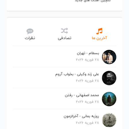
گلچین آهنگ های جدید
آخرین ها
تصادفی
نظرات
بسطام - تهران
28 فوریه 2026
علی زند وکیلی - بخواب آروم
28 فوریه 2026
محمد اصفهانی - رفتن
28 فوریه 2026
روزبه بمانی - آخرالزمون
28 فوریه 2026