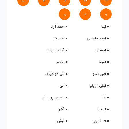
ک
گ
ل
م
ن
و
ه
ی
اینا
احمد آزاد
امید حاجیلی
اکسنت
افشین
آدام لمبرت
امید
احلام
امیر تتلو
الی گولدینگ
ایگی آزیلیا
ابی
آبا
الویس پریسلی
ایندیلا
آشر
اد شیران
آرش