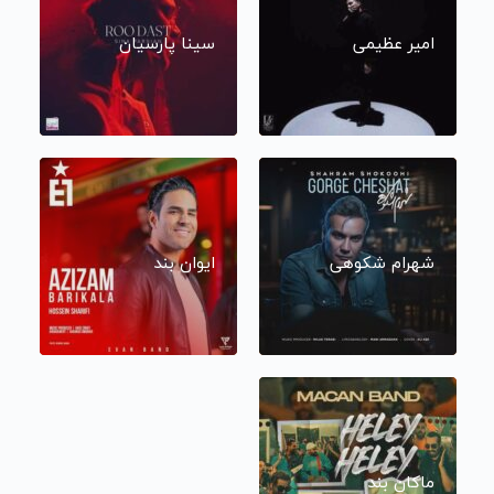
امیر عظیمی
سینا پارسیان
شهرام شکوهی
ایوان بند
ماکان بند