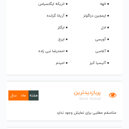
الهه
انریکه ایگلسیاس
ایمجین دراگونز
آریانا گرانده
ادل
ایگلز
آویسی
ایرج
آغاسی
احمدرضا نبی زاده
آلیسیا کیز
امینم
پربازدیدترین
هفته
ماه
سال
Most Visited
متاسفم مطلبی برای نمایش وجود ندارد