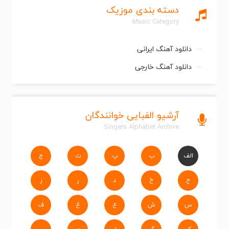
دسته بندی موزیک
Music Category
دانلود آهنگ ایرانی
دانلود آهنگ خارجی
آرشیو الفبایی خوانندگان
Singers Alphabet Archive
الف
ب
پ
ت
ج
ح
خ
د
ر
ز
س
ش
ع
غ
ف