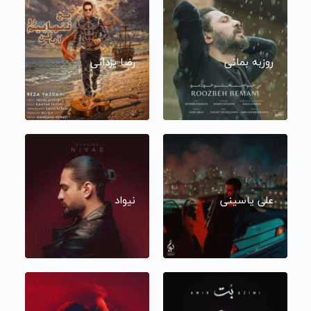
روزبه بمانی
رضا یزدانی
علی یاسینی
نیواد