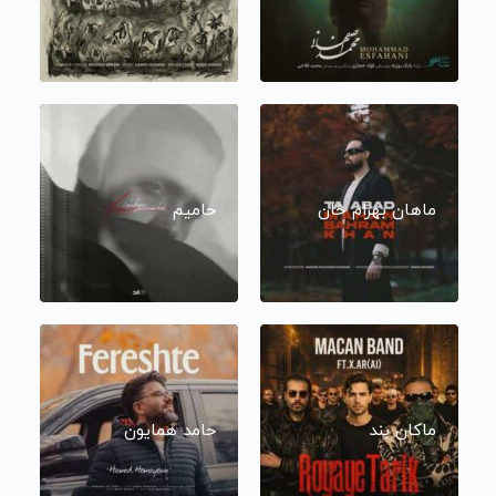
ماهان بهرام خان
حامیم
ماکان بند
حامد همایون