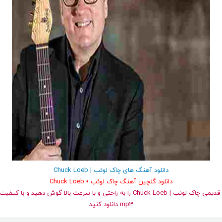
دانلود آهنگ های چاک لوئب | Chuck Loeb
دانلود گلچین آهنگ چاک لوئب • Chuck Loeb
و قدیمی چاک لوئب | Chuck Loeb را به راحتی و با سرعت بالا گوش دهید و با
mp3 دانلود کنید