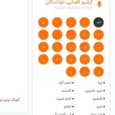
آرشیو الفبایی خوانندگان
Singers Alphabet Archive
الف
ب
پ
ت
ج
ح
خ
د
ر
ز
س
ش
ع
غ
ف
ک
گ
ل
م
ن
و
ه
ی
اینا
احمد آزاد
امید حاجیلی
اکسنت
افشین
آدام لمبرت
آهنگ جدید
امید
احلام
امیر تتلو
الی گولدینگ