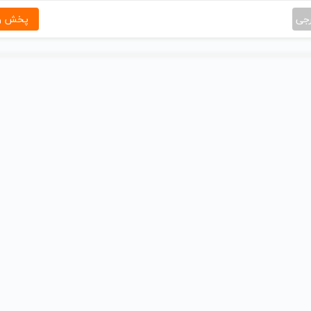
رجی
پخش و 