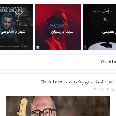
ر عظیمی
سینا پارسیان
شهرام شکوهی
دانلود آهنگ های چاک لوئب | Chuck Loeb
24 ژوئن 19