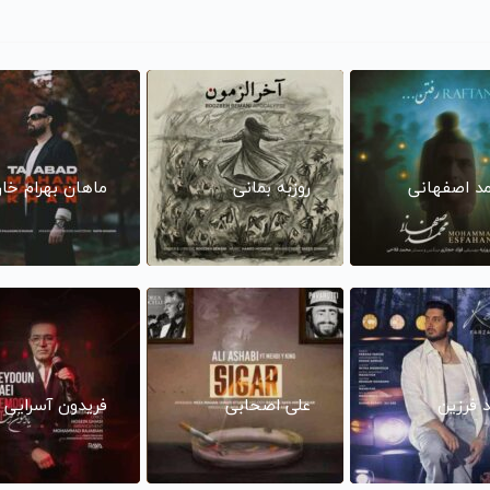
د اصفهانی
روزبه بمانی
ماهان بهرام خا
د فرزین
علی اصحابی
فریدون آسرایی