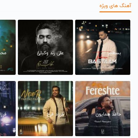
آهنگ های ویژه
بسطام
علی زند وکیلی
محم
حامد همایون
فرزاد فرخ
فرزا