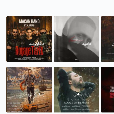
ن
حامیم
ماکان بند
روزبه بمانی
رضا یزدانی