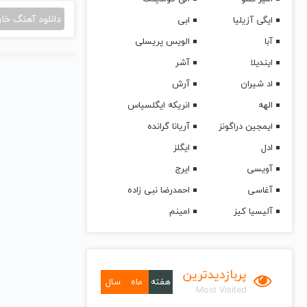
دانلود آهنگ خا
ایگی آزیلیا
ابی
آبا
الویس پریسلی
ایندیلا
آشر
اد شیران
آرش
الهه
انریکه ایگلسیاس
ایمجین دراگونز
آریانا گرانده
ادل
ایگلز
آویسی
ایرج
آغاسی
احمدرضا نبی زاده
آلیسیا کیز
امینم
پربازدیدترین
هفته
ماه
سال
Most Visited