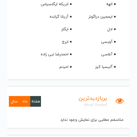
الهه
انریکه ایگلسیاس
ایمجین دراگونز
آریانا گرانده
ادل
ایگلز
آویسی
ایرج
آغاسی
احمدرضا نبی زاده
آلیسیا کیز
امینم
پربازدیدترین
هفته
ماه
سال
Most Visited
متاسفم مطلبی برای نمایش وجود ندارد