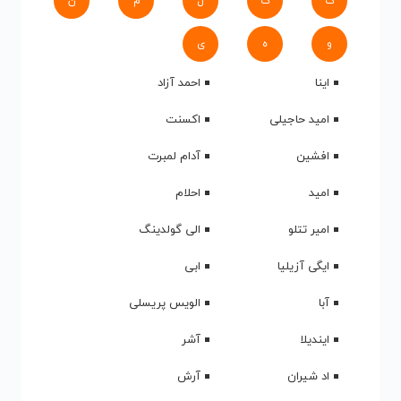
ک
گ
ل
م
ن
و
ه
ی
اینا
احمد آزاد
امید حاجیلی
اکسنت
افشین
آدام لمبرت
امید
احلام
امیر تتلو
الی گولدینگ
ایگی آزیلیا
ابی
آبا
الویس پریسلی
ایندیلا
آشر
اد شیران
آرش