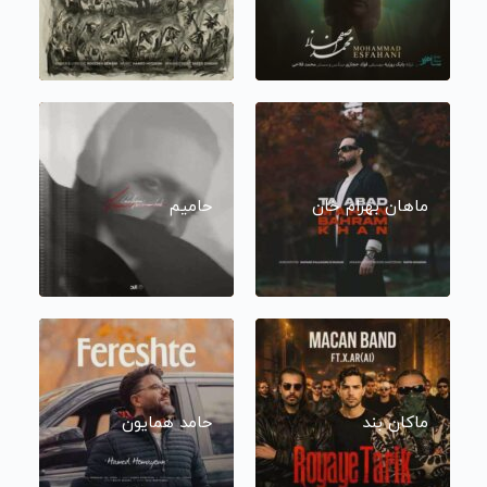
ماهان بهرام خان
حامیم
ماکان بند
حامد همایون