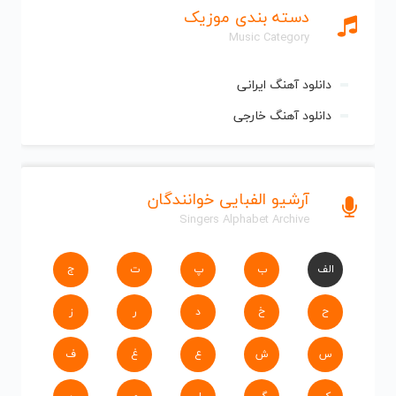
دسته بندی موزیک
Music Category
دانلود آهنگ ایرانی
دانلود آهنگ خارجی
آرشیو الفبایی خوانندگان
Singers Alphabet Archive
الف
ب
پ
ت
ج
ح
خ
د
ر
ز
س
ش
ع
غ
ف