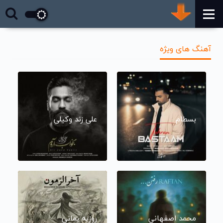
آهنگ های ویژه
بسطام
علی زند وکیلی
محمد اصفهانی
روزبه بمانی