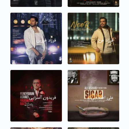
فرزاد فرخ
فرزاد فرزین
علی اصحابی
فریدون آسرایی