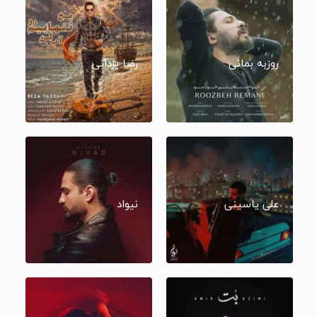
روزبه بمانی
رضا یزدانی
علی یاسینی
نیواد