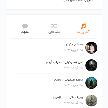
گلچین آهنگ های جدید
آخرین ها
تصادفی
نظرات
بسطام - تهران
28 فوریه 2026
علی زند وکیلی - بخواب آروم
28 فوریه 2026
محمد اصفهانی - رفتن
28 فوریه 2026
روزبه بمانی - آخرالزمون
28 فوریه 2026