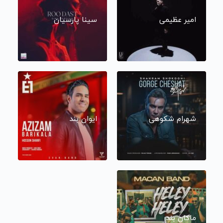
امیر عظیمی
سینا پارسیان
شهرام شکوهی
ایوان بند
ماکان بند