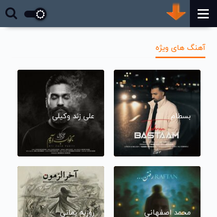
آهنگ های ویژه
بسطام
علی زند وکیلی
محمد اصفهانی
روزبه بمانی