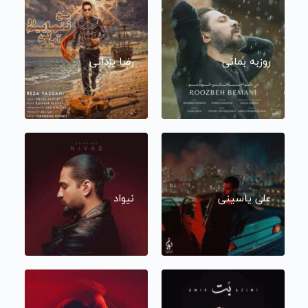
روزبه بمانی
رضا یزدانی
علی یاسینی
نیواد