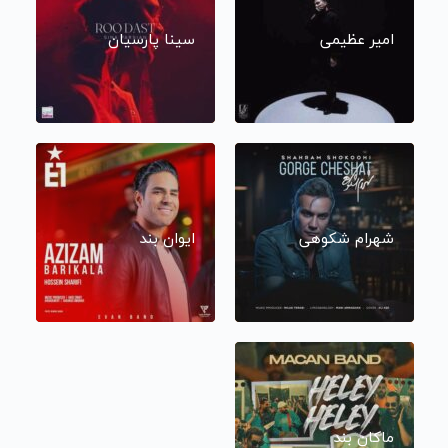
امیر عظیمی
سینا پارسیان
شهرام شکوهی
ایوان بند
ماکان بند