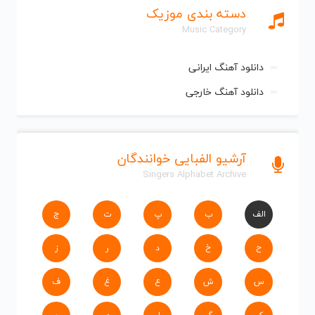
دسته بندی موزیک
Music Category
دانلود آهنگ ایرانی
دانلود آهنگ خارجی
آرشیو الفبایی خوانندگان
Singers Alphabet Archive
الف
ب
پ
ت
ج
ح
خ
د
ر
ز
س
ش
ع
غ
ف