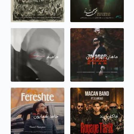
ماهان بهرام خان
حامیم
ماکان بند
حامد همایون