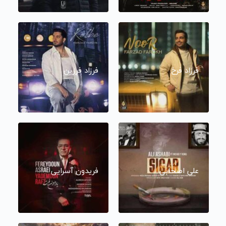
فرزاد فرخ
فرزاد فرزین
علی اصحابی
فریدون آسرایی