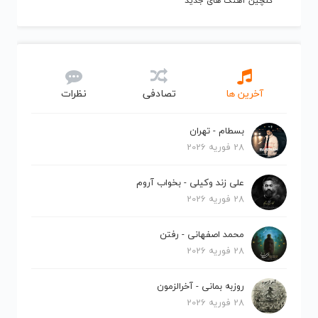
گلچین آهنگ های جدید
آخرین ها
تصادفی
نظرات
بسطام - تهران
28 فوریه 2026
علی زند وکیلی - بخواب آروم
28 فوریه 2026
محمد اصفهانی - رفتن
28 فوریه 2026
روزبه بمانی - آخرالزمون
28 فوریه 2026