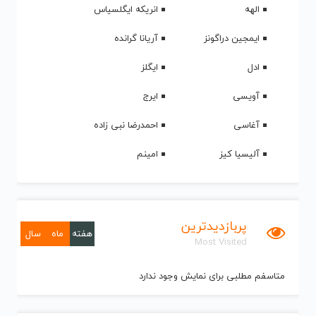
الهه
انریکه ایگلسیاس
ایمجین دراگونز
آریانا گرانده
ادل
ایگلز
آویسی
ایرج
آغاسی
احمدرضا نبی زاده
آلیسیا کیز
امینم
پربازدیدترین
هفته
ماه
سال
Most Visited
متاسفم مطلبی برای نمایش وجود ندارد