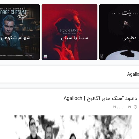
ر عظیمی
سینا پارسیان
شهرام شکوهی
دانلود آهنگ های آگالوچ | Agalloch
19 مارس 19