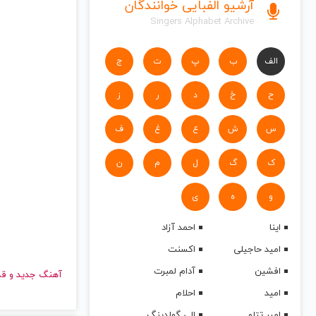
آرشیو الفبایی خوانندگان
Singers Alphabet Archive
الف
ب
پ
ت
ج
ح
خ
د
ر
ز
س
ش
ع
غ
ف
ک
گ
ل
م
ن
و
ه
ی
اینا
احمد آزاد
امید حاجیلی
اکسنت
افشین
آدام لمبرت
آهنگ جدید
امید
احلام
امیر تتلو
الی گولدینگ