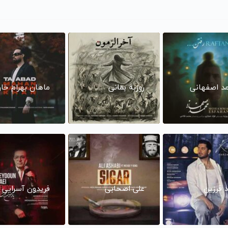
د اصفهانی
روزبه بمانی
ماهان بهرام خا
د فرزین
علی اصحابی
فریدون آسرایی