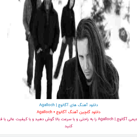
دانلود آهنگ های آگالوچ | Agalloch
دانلود گلچین آهنگ آگالوچ • Agalloch
کنید