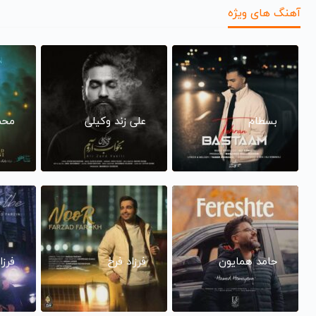
آهنگ های ویژه
بسطام
علی زند وکیلی
محم
حامد همایون
فرزاد فرخ
فرزا