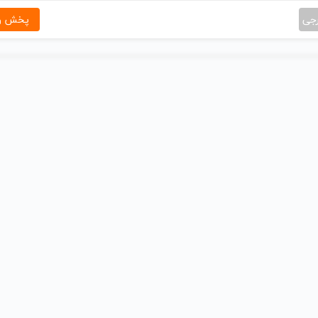
رجی
پخش و 