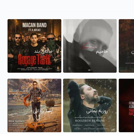
ن
حامیم
ماکان بند
روزبه بمانی
رضا یزدانی