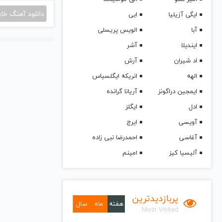
دانلود آهنگ خا
ایگی آزیلیا
ابی
آبا
الویس پریسلی
ایندیلا
آشر
اد شیران
آرش
الهه
انریکه ایگلسیاس
ایمجین دراگونز
آریانا گرانده
ادل
ایگلز
آویسی
ایرج
آغاسی
احمدرضا نبی زاده
آلیسیا کیز
امینم
پربازدیدترین
هفته
ماه
سال
Most Visited