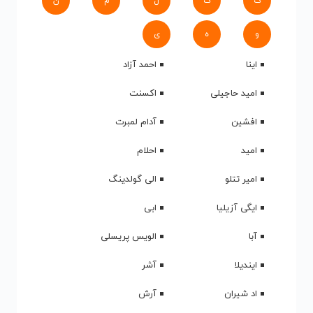
ک
گ
ل
م
ن
و
ه
ی
اینا
احمد آزاد
امید حاجیلی
اکسنت
افشین
آدام لمبرت
امید
احلام
امیر تتلو
الی گولدینگ
ایگی آزیلیا
ابی
آبا
الویس پریسلی
ایندیلا
آشر
اد شیران
آرش