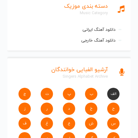
دسته بندی موزیک
Music Category
دانلود آهنگ ایرانی
دانلود آهنگ خارجی
آرشیو الفبایی خوانندگان
Singers Alphabet Archive
الف
ب
پ
ت
ج
ح
خ
د
ر
ز
س
ش
ع
غ
ف