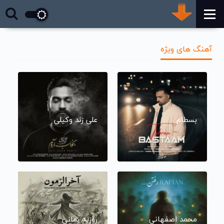
آهنگ های ویژه
بسطام
علی زند وکیلی
محمد اصفهانی
روزبه بمانی