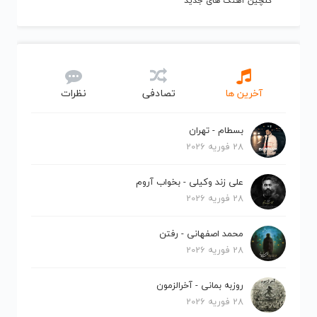
گلچین آهنگ های جدید
آخرین ها
تصادفی
نظرات
بسطام - تهران
28 فوریه 2026
علی زند وکیلی - بخواب آروم
28 فوریه 2026
محمد اصفهانی - رفتن
28 فوریه 2026
روزبه بمانی - آخرالزمون
28 فوریه 2026