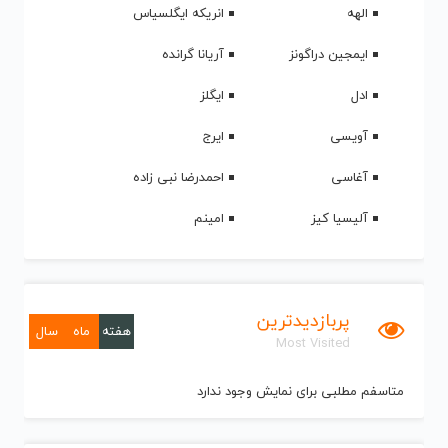
الهه
انریکه ایگلسیاس
ایمجین دراگونز
آریانا گرانده
ادل
ایگلز
آویسی
ایرج
آغاسی
احمدرضا نبی زاده
آلیسیا کیز
امینم
پربازدیدترین
هفته
ماه
سال
Most Visited
متاسفم مطلبی برای نمایش وجود ندارد