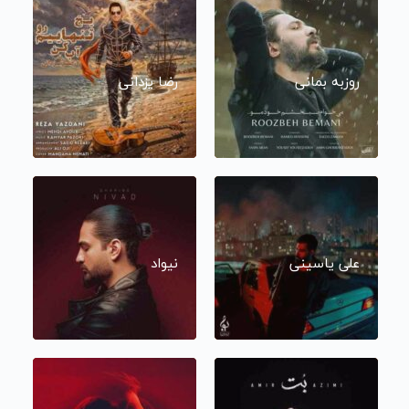
روزبه بمانی
رضا یزدانی
علی یاسینی
نیواد