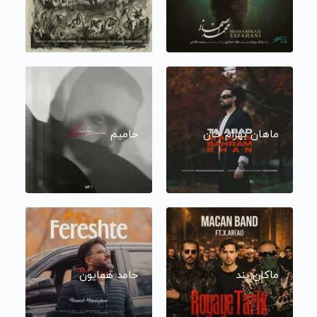
ماهان بهرام خان
حامیم
ماکان بند
حامد همایون