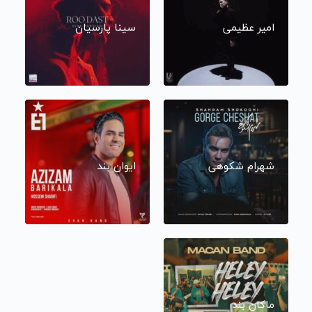
امیر عظیمی
سینا پارسیان
شهرام شکوهی
ایوان بند
ماکان بند